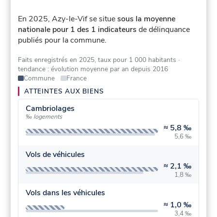
En 2025, Azy-le-Vif se situe
sous la moyenne
nationale pour 1 des 1 indicateurs
de délinquance
publiés pour la commune.
Faits enregistrés en 2025, taux pour 1 000 habitants
·
tendance : évolution moyenne par an depuis 2016
Commune
France
ATTEINTES AUX BIENS
Cambriolages
‰ logements
≈
5,8 ‰
5,6 ‰
Vols de véhicules
≈
2,1 ‰
1,8 ‰
Vols dans les véhicules
≈
1,0 ‰
3,4 ‰