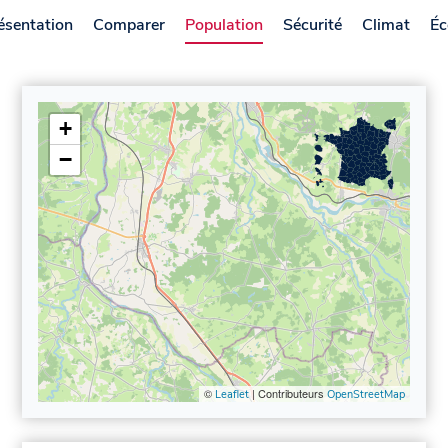
ésentation
Comparer
Population
Sécurité
Climat
Éc
+
−
©
| Contributeurs
Leaflet
OpenStreetMap