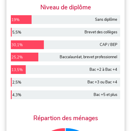
Niveau de diplôme
Sans diplôme
19%
Brevet des collèges
5,5%
CAP / BEP
30,1%
Baccalauréat, brevet professionnel
25,2%
Bac +2 à Bac +4
13,5%
Bac +3 ou Bac +4
2,5%
Bac +5 et plus
4,3%
Répartion des ménages