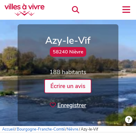
Azy-le-Vif
58240 Nièvre
188 habitants
Écrire un avis
Enregistrer
Accueil
/
Bourgogne-Franche-Comté
/
Nièvre
/
Azy-le-Vif