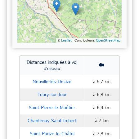
©
| Contributeurs
Leaflet
OpenStreetMap
Distances indiquées à vol
d'oiseau
Neuville-lès-Decize
à 5,7 km
Toury-sur-Jour
à 6,8 km
Saint-Pierre-le-Moûtier
à 6,9 km
Chantenay-Saint-Imbert
à 7 km
Saint-Parize-le-Châtel
à 7,8 km