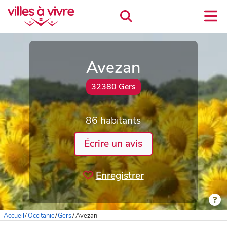
Avezan
32380 Gers
86 habitants
Écrire un avis
Enregistrer
Accueil
/
Occitanie
/
Gers
/
Avezan