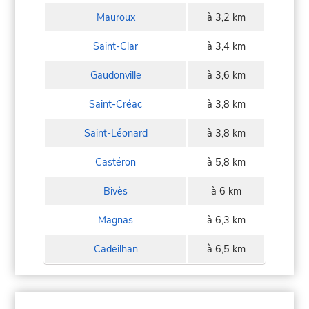
Mauroux
à 3,2 km
Saint-Clar
à 3,4 km
Gaudonville
à 3,6 km
Saint-Créac
à 3,8 km
Saint-Léonard
à 3,8 km
Castéron
à 5,8 km
Bivès
à 6 km
Magnas
à 6,3 km
Cadeilhan
à 6,5 km