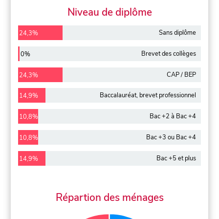
Niveau de diplôme
Sans diplôme
24,3%
Brevet des collèges
0%
CAP / BEP
24,3%
Baccalauréat, brevet professionnel
14,9%
Bac +2 à Bac +4
10,8%
Bac +3 ou Bac +4
10,8%
Bac +5 et plus
14,9%
Répartion des ménages