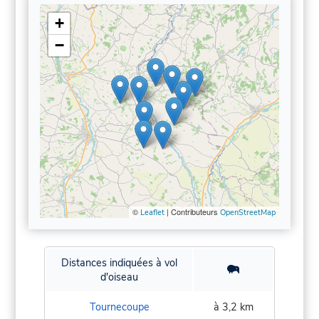
+
−
©
| Contributeurs
Leaflet
OpenStreetMap
Distances indiquées à vol
d'oiseau
Tournecoupe
à 3,2 km