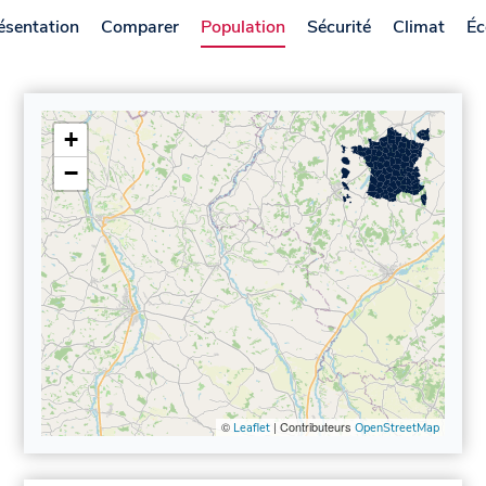
ésentation
Comparer
Population
Sécurité
Climat
Éc
+
−
©
| Contributeurs
Leaflet
OpenStreetMap