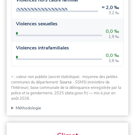
≈
2,0 ‰
3,2 ‰
Violences sexuelles
0,0 ‰
1,9 ‰
Violences intrafamiliales
0,0 ‰
3,8 ‰
≈ : valeur non publiée (secret statistique) : moyenne des petites
communes du département.
Source
- SSMSI (ministère de
l'Intérieur), base communale de la délinquance enregistrée par la
police et la gendarmerie, 2025 (data.gouv.fr)
— mis à jour en
août 2026
.
Méthodologie