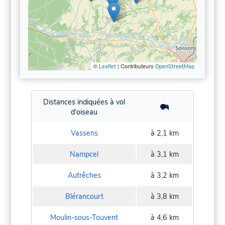
©
| Contributeurs
Leaflet
OpenStreetMap
Distances indiquées à vol
d'oiseau
Vassens
à 2,1 km
Nampcel
à 3,1 km
Autrêches
à 3,2 km
Blérancourt
à 3,8 km
Moulin-sous-Touvent
à 4,6 km