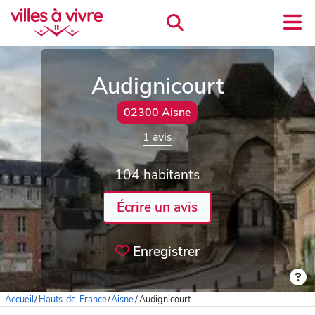
Audignicourt
02300 Aisne
1 avis
104 habitants
Écrire un avis
Enregistrer
Accueil
/
Hauts-de-France
/
Aisne
/
Audignicourt