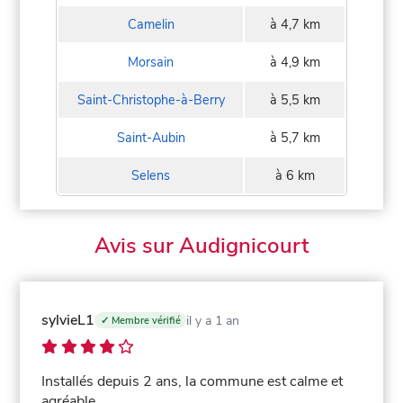
Camelin
à 4,7 km
Morsain
à 4,9 km
Saint-Christophe-à-Berry
à 5,5 km
Saint-Aubin
à 5,7 km
Selens
à 6 km
Avis sur Audignicourt
sylvieL1
il y a 1 an
✓ Membre vérifié
Installés depuis 2 ans, la commune est calme et
agréable.