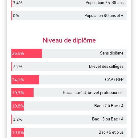
Population 75-89 ans
3,4%
Population 90 ans et +
0%
Niveau de diplôme
Sans diplôme
26,5%
Brevet des collèges
7,2%
CAP / BEP
24,1%
Baccalauréat, brevet professionnel
19,3%
Bac +2 à Bac +4
10,8%
Bac +3 ou Bac +4
1,2%
Bac +5 et plus
10,8%