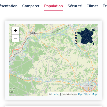
ésentation
Comparer
Population
Sécurité
Climat
Éc
+
−
©
| Contributeurs
Leaflet
OpenStreetMap