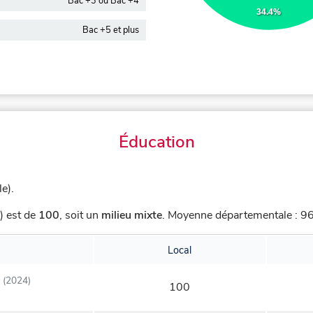
Bac +3 ou Bac +4
34.4%
Bac +5 et plus
Éducation
e).
) est de
100
,
soit un
milieu mixte
.
Moyenne départementale : 96,
Local
(2024)
100