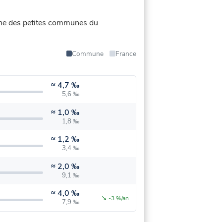
yenne des petites communes du
Commune
France
≈
4,7 ‰
5,6 ‰
≈
1,0 ‰
1,8 ‰
≈
1,2 ‰
3,4 ‰
≈
2,0 ‰
9,1 ‰
≈
4,0 ‰
↘
-3 %/an
7,9 ‰