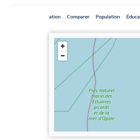
Présentation
Comparer
Population
Éduca
+
−