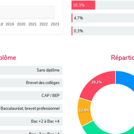
16,3%
4,7%
18
2019
2020
2021
2022
2023
0,3%
iplôme
Réparti
Sans diplôme
Brevet des collèges
20.2%
CAP / BEP
Baccalauréat, brevet professionnel
12.4%
Bac +2 à Bac +4