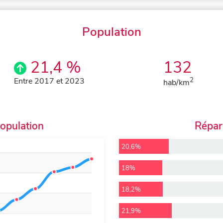
Population
21,4 %
132
Entre 2017 et 2023
2
hab/km
population
Répart
20,6%
18%
18,2%
21,9%