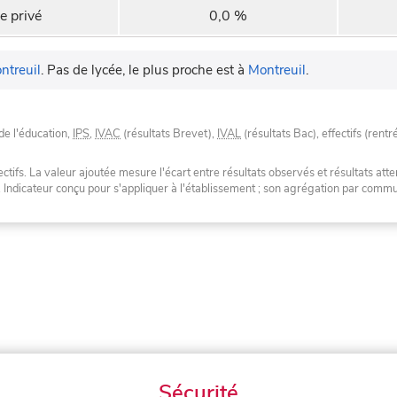
e privé
0,0 %
ntreuil
.
Pas de lycée, le plus proche est à
Montreuil
.
de l'éducation,
IPS
,
IVAC
(résultats Brevet),
IVAL
(résultats Bac), effectifs (rentr
tifs. La valeur ajoutée mesure l'écart entre résultats observés et résultats atte
. Indicateur conçu pour s'appliquer à l'établissement ; son agrégation par com
Sécurité