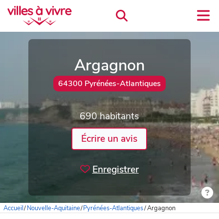
Argagnon
64300 Pyrénées-Atlantiques
690 habitants
Écrire un avis
Enregistrer
Accueil
/
Nouvelle-Aquitaine
/
Pyrénées-Atlantiques
/
Argagnon