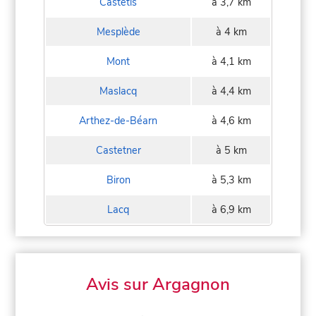
Castétis
à 3,7 km
Mesplède
à 4 km
Mont
à 4,1 km
Maslacq
à 4,4 km
Arthez-de-Béarn
à 4,6 km
Castetner
à 5 km
Biron
à 5,3 km
Lacq
à 6,9 km
Avis sur Argagnon