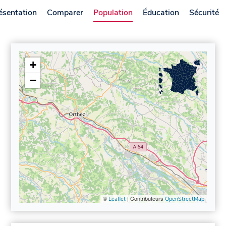
ésentation
Comparer
Population
Éducation
Sécurité
+
−
©
| Contributeurs
Leaflet
OpenStreetMap