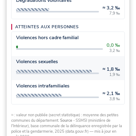
Dégradations volontaires
≈
3,2 ‰
7,9 ‰
ATTEINTES AUX PERSONNES
Violences hors cadre familial
0,0 ‰
3,2 ‰
Violences sexuelles
≈
1,8 ‰
1,9 ‰
Violences intrafamiliales
≈
2,1 ‰
3,8 ‰
≈ : valeur non publiée (secret statistique) : moyenne des petites
communes du département.
Source
- SSMSI (ministère de
l'Intérieur), base communale de la délinquance enregistrée par la
police et la gendarmerie, 2025 (data.gouv.fr)
— mis à jour en