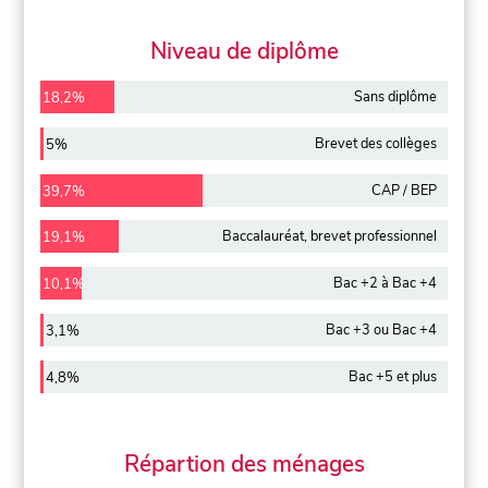
Niveau de diplôme
Sans diplôme
18,2%
Brevet des collèges
5%
CAP / BEP
39,7%
Baccalauréat, brevet professionnel
19,1%
Bac +2 à Bac +4
10,1%
Bac +3 ou Bac +4
3,1%
Bac +5 et plus
4,8%
Répartion des ménages