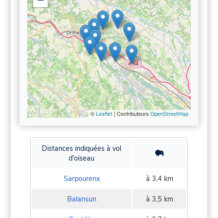
©
| Contributeurs
Leaflet
OpenStreetMap
Distances indiquées à vol
d'oiseau
Sarpourenx
à 3,4 km
Balansun
à 3,5 km