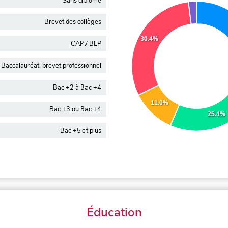
Sans diplôme
Brevet des collèges
30.4%
CAP / BEP
Baccalauréat, brevet professionnel
Bac +2 à Bac +4
11.0%
Bac +3 ou Bac +4
25.4%
Bac +5 et plus
Éducation