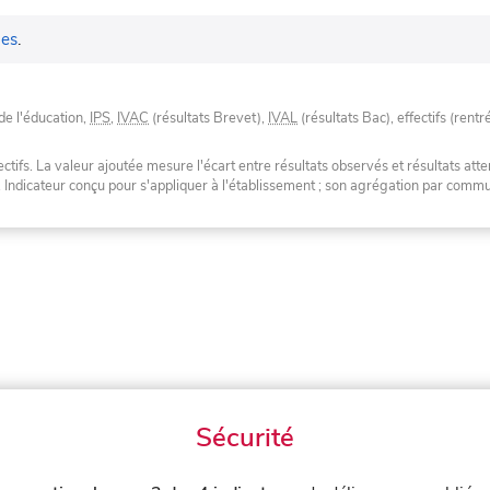
es
.
de l'éducation,
IPS
,
IVAC
(résultats Brevet),
IVAL
(résultats Bac), effectifs (rentr
tifs. La valeur ajoutée mesure l'écart entre résultats observés et résultats atte
. Indicateur conçu pour s'appliquer à l'établissement ; son agrégation par com
Sécurité