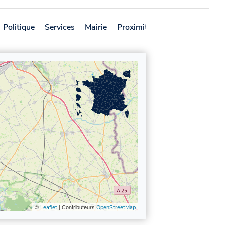
Politique
Services
Mairie
Proximité
Avis
©
| Contributeurs
Leaflet
OpenStreetMap