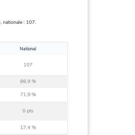
 nationale : 107.
National
107
86,9 %
71,9 %
0 pts
17,4 %