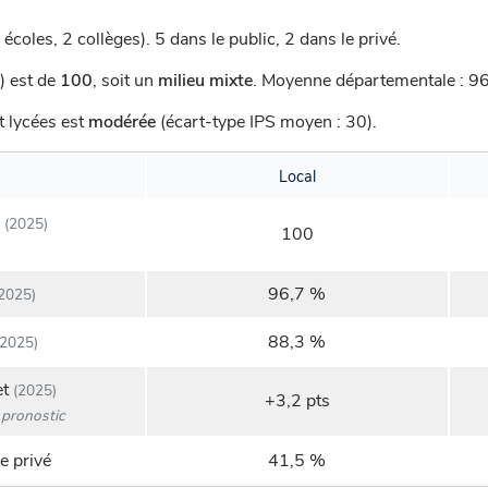
 écoles, 2 collèges).
5 dans le public, 2 dans le privé.
) est de
100
,
soit un
milieu mixte
.
Moyenne départementale : 96,
t lycées est
modérée
(écart-type IPS moyen : 30).
Local
(2025)
100
96,7 %
2025)
88,3 %
2025)
et
(2025)
+3,2 pts
pronostic
e privé
41,5 %