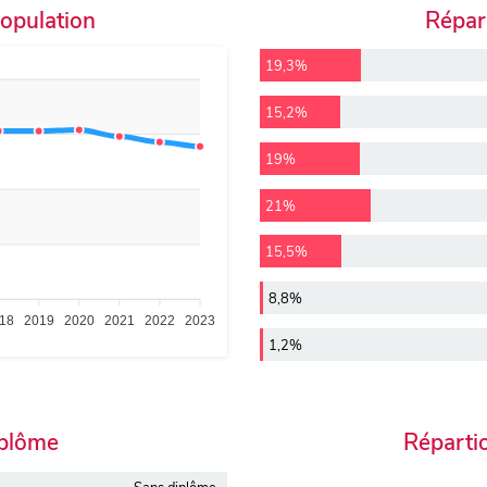
population
Répart
19,3%
15,2%
19%
21%
15,5%
8,8%
18
2019
2020
2021
2022
2023
1,2%
iplôme
Réparti