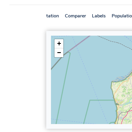
Présentation
Comparer
Labels
Populati
+
−