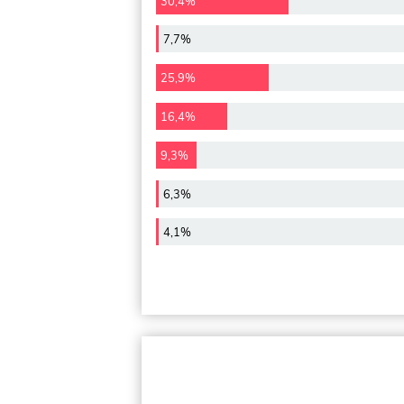
30,4%
7,7%
25,9%
16,4%
9,3%
6,3%
4,1%