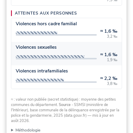
ATTEINTES AUX PERSONNES
Violences hors cadre familial
≈
1,6 ‰
3,2 ‰
Violences sexuelles
≈
1,6 ‰
1,9 ‰
Violences intrafamiliales
≈
2,2 ‰
3,8 ‰
≈ : valeur non publiée (secret statistique) : moyenne des petites
communes du département.
Source
- SSMSI (ministère de
l'Intérieur), base communale de la délinquance enregistrée par la
police et la gendarmerie, 2025 (data.gouv.fr)
— mis à jour en
août 2026
.
Méthodologie