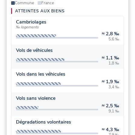
Commune
France
ATTEINTES AUX BIENS
Cambriolages
‰ logements
≈
2,8 ‰
5,6 ‰
Vols de véhicules
≈
1,1 ‰
1,8 ‰
Vols dans les véhicules
≈
1,9 ‰
3,4 ‰
Vols sans violence
≈
2,5 ‰
9,1 ‰
Dégradations volontaires
≈
4,3 ‰
7,9 ‰