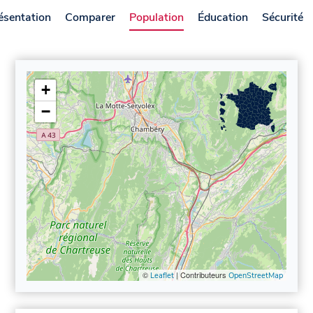
ésentation
Comparer
Population
Éducation
Sécurité
+
−
©
| Contributeurs
Leaflet
OpenStreetMap