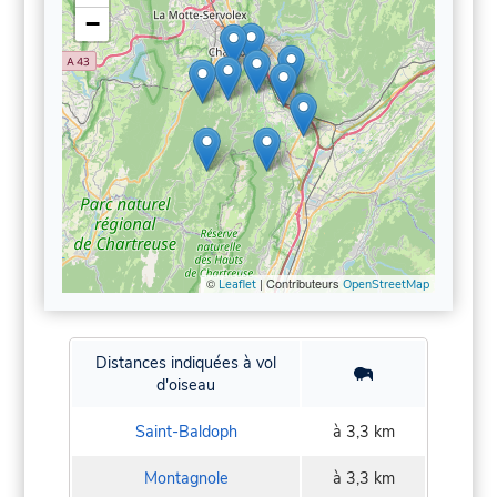
−
©
| Contributeurs
Leaflet
OpenStreetMap
Distances indiquées à vol
d'oiseau
Saint-Baldoph
à 3,3 km
Montagnole
à 3,3 km