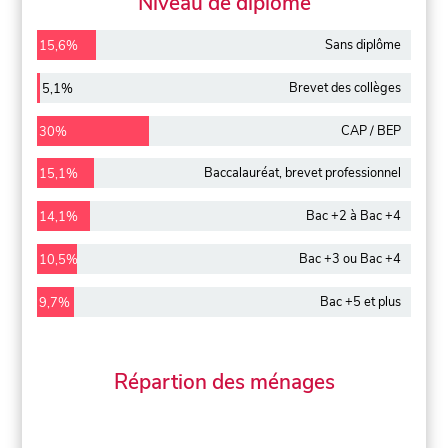
Niveau de diplôme
Sans diplôme
15,6%
Brevet des collèges
5,1%
CAP / BEP
30%
Baccalauréat, brevet professionnel
15,1%
Bac +2 à Bac +4
14,1%
Bac +3 ou Bac +4
10,5%
Bac +5 et plus
9,7%
Répartion des ménages