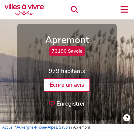
Apremont
73190 Savoie
979 habitants
Écrire un avis
Enregistrer
Accueil
/
Auvergne-Rhône-Alpes
/
Savoie
/
Apremont