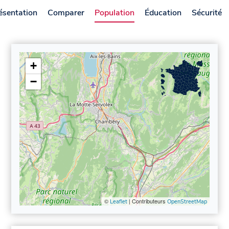
ésentation
Comparer
Population
Éducation
Sécurité
+
−
©
| Contributeurs
Leaflet
OpenStreetMap