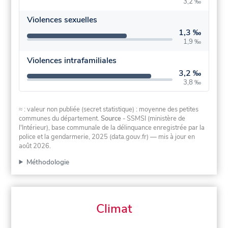
3,2 ‰
Violences sexuelles
1,3 ‰
1,9 ‰
Violences intrafamiliales
3,2 ‰
3,8 ‰
≈ : valeur non publiée (secret statistique) : moyenne des petites
communes du département.
Source
- SSMSI (ministère de
l'Intérieur), base communale de la délinquance enregistrée par la
police et la gendarmerie, 2025 (data.gouv.fr)
— mis à jour en
août 2026
.
Méthodologie
Climat