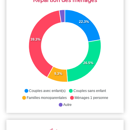
22.3%
39.3%
26.5%
9.3%
Couples avec enfant(s)
Couples sans enfant
Familles monoparentales
Ménages 1 personne
Autre