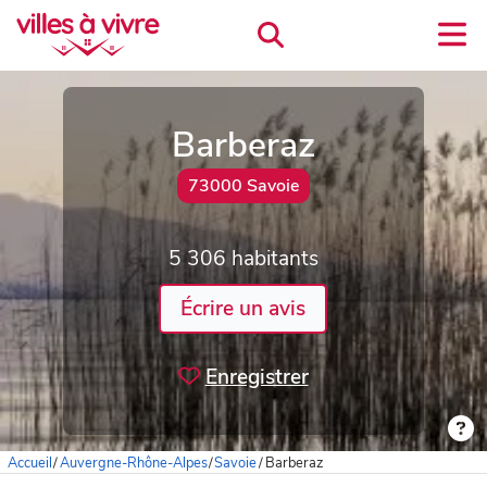
Barberaz
73000 Savoie
5 306 habitants
Écrire un avis
Enregistrer
Accueil
/
Auvergne-Rhône-Alpes
/
Savoie
/
Barberaz