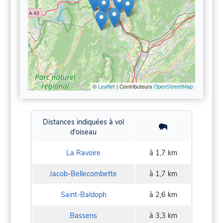
©
| Contributeurs
Leaflet
OpenStreetMap
Distances indiquées à vol
d'oiseau
La Ravoire
à 1,7 km
Jacob-Bellecombette
à 1,7 km
Saint-Baldoph
à 2,6 km
Bassens
à 3,3 km