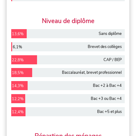
Niveau de diplôme
Sans diplôme
13,6%
Brevet des collèges
6,1%
CAP / BEP
22,8%
Baccalauréat, brevet professionnel
18,5%
Bac +2 à Bac +4
14,3%
Bac +3 ou Bac +4
12,2%
Bac +5 et plus
12,4%
Répartion des ménages