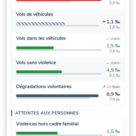
5,6 ‰
Vols de véhicules
≈
1,1 ‰
1,8 ‰
Vols dans les véhicules
→
stable
1,5 ‰
3,4 ‰
Vols sans violence
→
stable
4,9 ‰
9,1 ‰
Dégradations volontaires
↗
+7 %/an
8,9 ‰
7,9 ‰
ATTEINTES AUX PERSONNES
Violences hors cadre familial
1,5 ‰