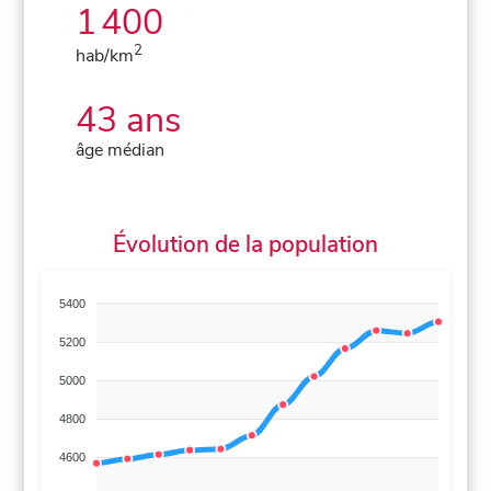
1 400
2
hab/km
43 ans
âge médian
Évolution de la population
5400
5200
5000
4800
4600