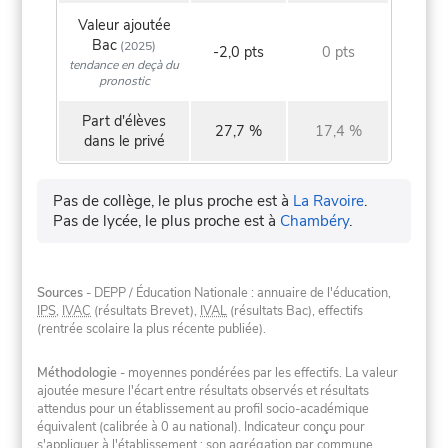
Valeur ajoutée
Bac
(2025)
-2,0 pts
0 pts
tendance en deçà du
pronostic
Part d'élèves
27,7 %
17,4 %
dans le privé
Pas de collège, le plus proche est à
La Ravoire
.
Pas de lycée, le plus proche est à
Chambéry
.
Sources
- DEPP / Éducation Nationale : annuaire de l'éducation,
IPS
,
IVAC
(résultats Brevet),
IVAL
(résultats Bac), effectifs
(rentrée scolaire la plus récente publiée).
Méthodologie
- moyennes pondérées par les effectifs. La valeur
ajoutée mesure l'écart entre résultats observés et résultats
attendus pour un établissement au profil socio-académique
équivalent (calibrée à 0 au national). Indicateur conçu pour
s'appliquer à l'établissement ; son agrégation par commune