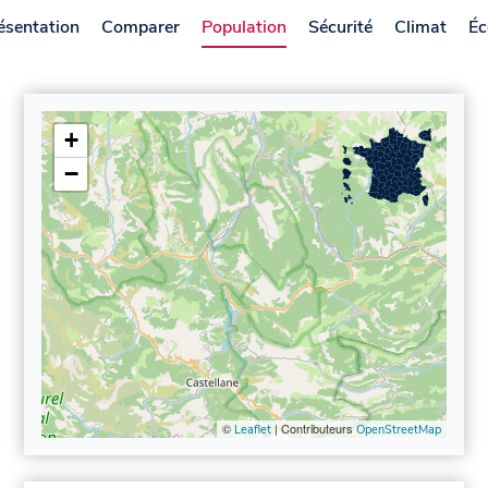
ésentation
Comparer
Population
Sécurité
Climat
Éc
+
−
©
| Contributeurs
Leaflet
OpenStreetMap