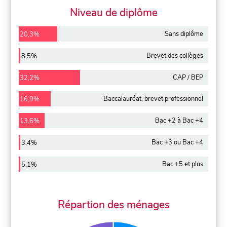
Niveau de diplôme
Sans diplôme
20,3%
Brevet des collèges
8,5%
CAP / BEP
32,2%
Baccalauréat, brevet professionnel
16,9%
Bac +2 à Bac +4
13,6%
Bac +3 ou Bac +4
3,4%
Bac +5 et plus
5,1%
Répartion des ménages