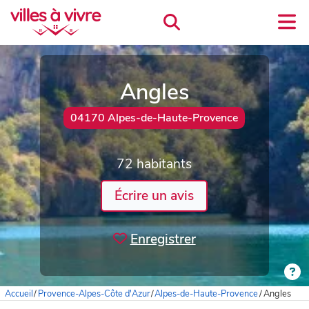
Angles
04170 Alpes-de-Haute-Provence
72 habitants
Écrire un avis
Enregistrer
Accueil
/
Provence-Alpes-Côte d'Azur
/
Alpes-de-Haute-Provence
/
Angles