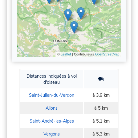
©
| Contributeurs
Leaflet
OpenStreetMap
Distances indiquées à vol
d'oiseau
Saint-Julien-du-Verdon
à 3,9 km
Allons
à 5 km
Saint-André-les-Alpes
à 5,1 km
Vergons
à 5,3 km