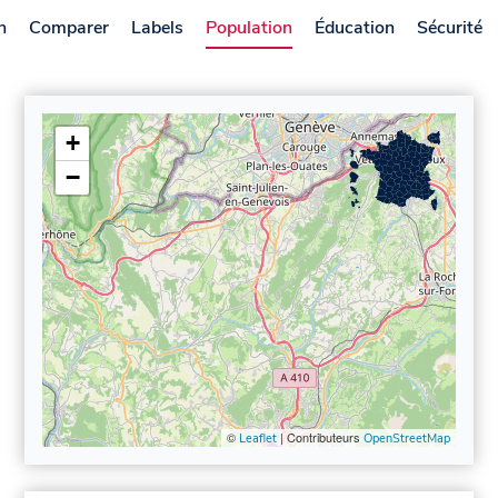
n
Comparer
Labels
Population
Éducation
Sécurité
+
−
©
| Contributeurs
Leaflet
OpenStreetMap