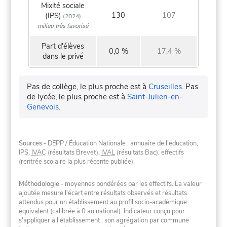
Mixité sociale
130
107
(IPS)
(2024)
milieu très favorisé
Part d'élèves
0,0 %
17,4 %
dans le privé
Pas de collège, le plus proche est à
Cruseilles
.
Pas
de lycée, le plus proche est à
Saint-Julien-en-
Genevois
.
Sources
- DEPP / Éducation Nationale : annuaire de l'éducation,
IPS
,
IVAC
(résultats Brevet),
IVAL
(résultats Bac), effectifs
(rentrée scolaire la plus récente publiée).
Méthodologie
- moyennes pondérées par les effectifs. La valeur
ajoutée mesure l'écart entre résultats observés et résultats
attendus pour un établissement au profil socio-académique
équivalent (calibrée à 0 au national). Indicateur conçu pour
s'appliquer à l'établissement ; son agrégation par commune