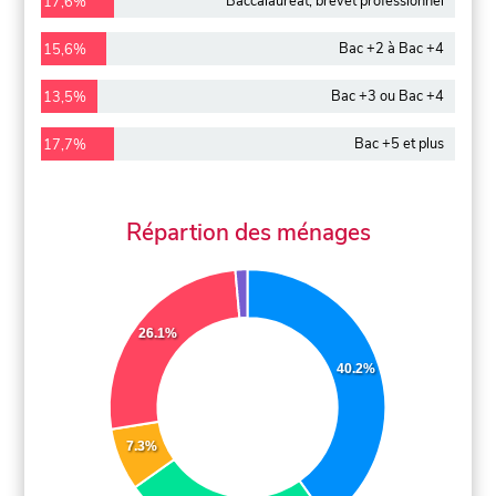
Baccalauréat, brevet professionnel
17,6%
Bac +2 à Bac +4
15,6%
Bac +3 ou Bac +4
13,5%
Bac +5 et plus
17,7%
Répartion des ménages
26.1%
40.2%
7.3%