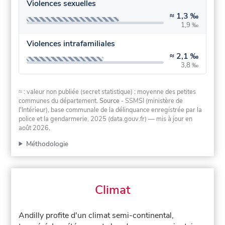
Violences sexuelles
≈
1,3 ‰
1,9 ‰
Violences intrafamiliales
≈
2,1 ‰
3,8 ‰
≈ : valeur non publiée (secret statistique) : moyenne des petites
communes du département.
Source
- SSMSI (ministère de
l'Intérieur), base communale de la délinquance enregistrée par la
police et la gendarmerie, 2025 (data.gouv.fr)
— mis à jour en
août 2026
.
Méthodologie
Climat
Andilly profite d'un climat semi-continental,