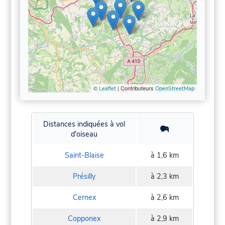
©
| Contributeurs
Leaflet
OpenStreetMap
Distances indiquées à vol
d'oiseau
Saint-Blaise
à 1,6 km
Présilly
à 2,3 km
Cernex
à 2,6 km
Copponex
à 2,9 km