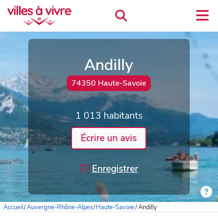
Andilly
74350 Haute-Savoie
1 013 habitants
Écrire un avis
Enregistrer
Accueil
/
Auvergne-Rhône-Alpes
/
Haute-Savoie
/
Andilly