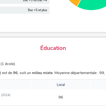
Bac +3 ou Bac +4
Bac +5 et plus
Éducation
1 école).
) est de
96
,
soit un
milieu mixte
.
Moyenne départementale : 99, 
Local
(2024)
96