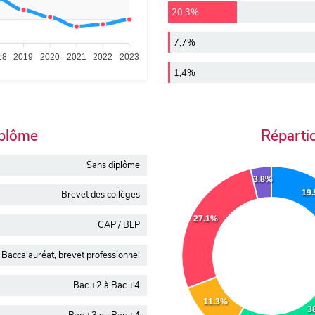
20,3%
7,7%
18
2019
2020
2021
2022
2023
1,4%
iplôme
Réparti
Sans diplôme
3.8%
19
Brevet des collèges
27.1%
CAP / BEP
Baccalauréat, brevet professionnel
Bac +2 à Bac +4
11.3%
3