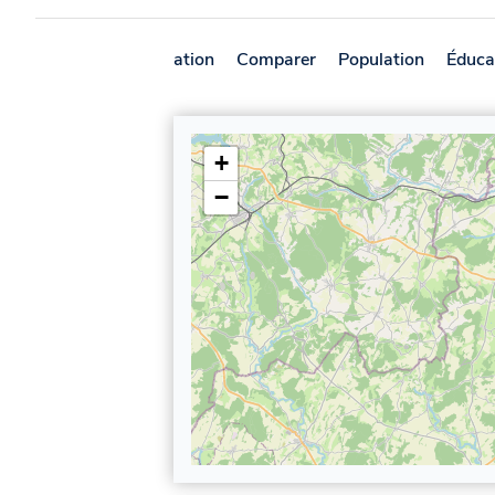
Présentation
Comparer
Population
Éduca
+
−