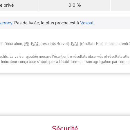
e privé
0,0 %
verney
.
Pas de lycée, le plus proche est à
Vesoul
.
de l'éducation,
IPS
,
IVAC
(résultats Brevet),
IVAL
(résultats Bac), effectifs (rentr
tifs. La valeur ajoutée mesure l'écart entre résultats observés et résultats atte
. Indicateur conçu pour s'appliquer à l'établissement ; son agrégation par com
Sécurité