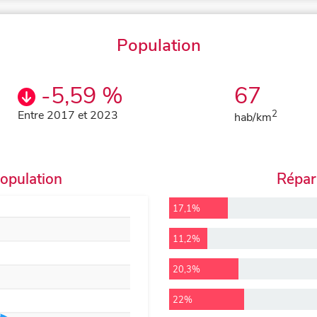
Population
-5,59 %
67
Entre 2017 et 2023
2
hab/km
population
Répart
17,1%
11,2%
20,3%
22%