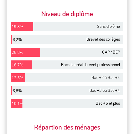
Niveau de diplôme
Sans diplôme
19,8%
Brevet des collèges
6,2%
CAP / BEP
25,8%
Baccalauréat, brevet professionnel
18,7%
Bac +2 à Bac +4
12,5%
Bac +3 ou Bac +4
6,8%
Bac +5 et plus
10,1%
Répartion des ménages