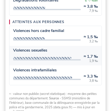
Dégradations volontaires
↘
-7 %/an
≈
3,8 ‰
7,9 ‰
ATTEINTES AUX PERSONNES
Violences hors cadre familial
≈
1,5 ‰
3,2 ‰
Violences sexuelles
≈
1,7 ‰
1,9 ‰
Violences intrafamiliales
≈
3,3 ‰
3,8 ‰
≈ : valeur non publiée (secret statistique) : moyenne des petites
communes du département.
Source
- SSMSI (ministère de
l'Intérieur), base communale de la délinquance enregistrée par la
police et la gendarmerie, 2025 (data.gouv.fr)
— mis à jour en