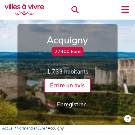
Acquigny
27400 Eure
1 733 habitants
Écrire un avis
Enregistrer
Accueil
/
Normandie
/
Eure
/
Acquigny