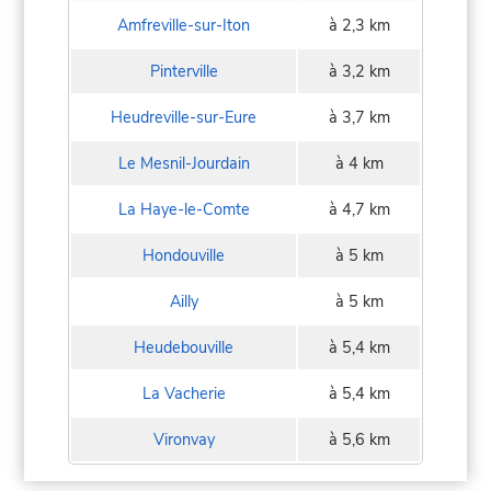
Amfreville-sur-Iton
à 2,3 km
Pinterville
à 3,2 km
Heudreville-sur-Eure
à 3,7 km
Le Mesnil-Jourdain
à 4 km
La Haye-le-Comte
à 4,7 km
Hondouville
à 5 km
Ailly
à 5 km
Heudebouville
à 5,4 km
La Vacherie
à 5,4 km
Vironvay
à 5,6 km