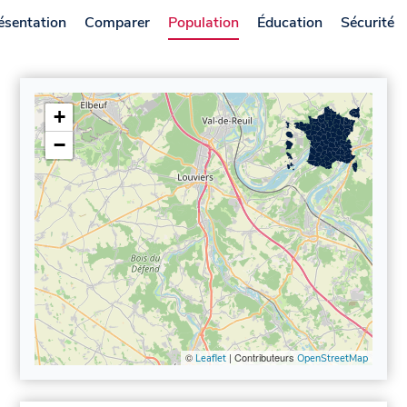
ésentation
Comparer
Population
Éducation
Sécurité
+
−
©
| Contributeurs
Leaflet
OpenStreetMap