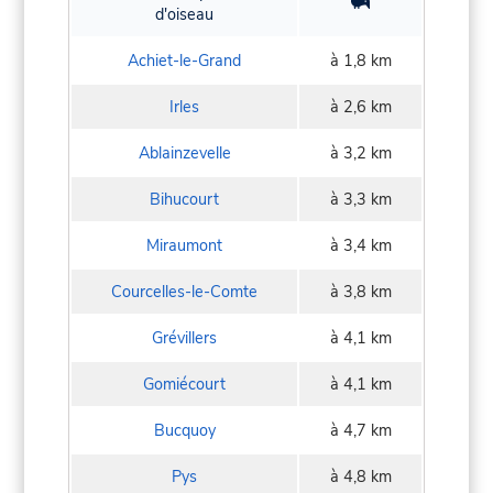
d'oiseau
Achiet-le-Grand
à 1,8 km
Irles
à 2,6 km
Ablainzevelle
à 3,2 km
Bihucourt
à 3,3 km
Miraumont
à 3,4 km
Courcelles-le-Comte
à 3,8 km
Grévillers
à 4,1 km
Gomiécourt
à 4,1 km
Bucquoy
à 4,7 km
Pys
à 4,8 km