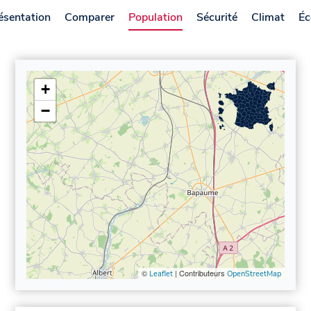
ésentation
Comparer
Population
Sécurité
Climat
Éc
+
−
©
| Contributeurs
Leaflet
OpenStreetMap