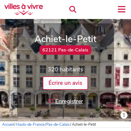
Achiet-le-Petit
62121 Pas-de-Calais
320 habitants
Écrire un avis
Enregistrer
Accueil
/
Hauts-de-France
/
Pas-de-Calais
/
Achiet-le-Petit