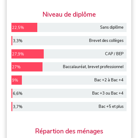
Niveau de diplôme
Sans diplôme
22,5%
Brevet des collèges
3,3%
CAP / BEP
27,9%
Baccalauréat, brevet professionnel
27%
Bac +2 à Bac +4
9%
Bac +3 ou Bac +4
6,6%
Bac +5 et plus
3,7%
Répartion des ménages