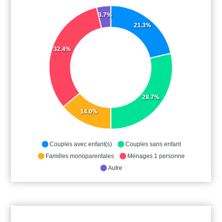
3.7%
21.3%
32.4%
28.7%
14.0%
Couples avec enfant(s)
Couples sans enfant
Familles monoparentales
Ménages 1 personne
Autre