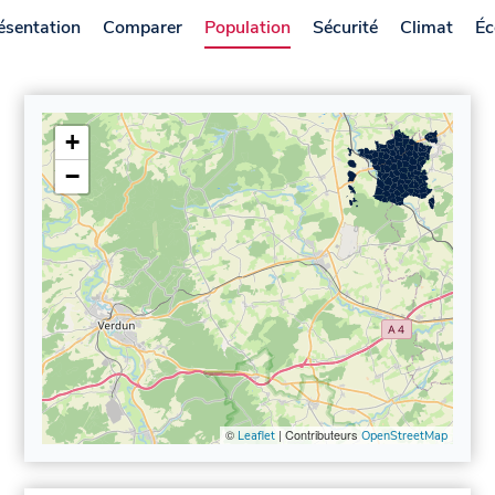
ésentation
Comparer
Population
Sécurité
Climat
Éc
+
−
©
| Contributeurs
Leaflet
OpenStreetMap