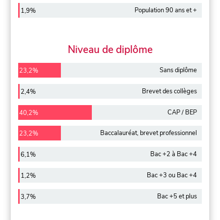
Population 90 ans et +
1,9%
Niveau de diplôme
Sans diplôme
23,2%
Brevet des collèges
2,4%
CAP / BEP
40,2%
Baccalauréat, brevet professionnel
23,2%
Bac +2 à Bac +4
6,1%
Bac +3 ou Bac +4
1,2%
Bac +5 et plus
3,7%