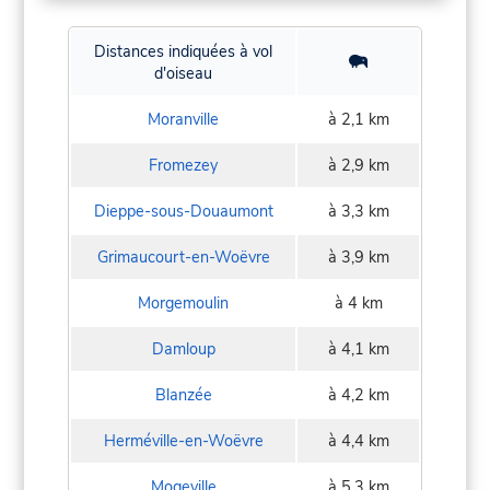
Distances indiquées à vol
d'oiseau
Moranville
à 2,1 km
Fromezey
à 2,9 km
Dieppe-sous-Douaumont
à 3,3 km
Grimaucourt-en-Woëvre
à 3,9 km
Morgemoulin
à 4 km
Damloup
à 4,1 km
Blanzée
à 4,2 km
Herméville-en-Woëvre
à 4,4 km
Mogeville
à 5,3 km