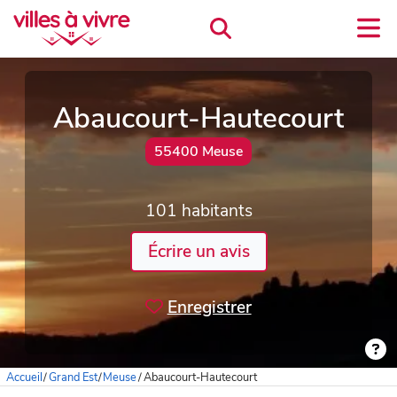
Abaucourt-Hautecourt
55400 Meuse
101 habitants
Écrire un avis
Enregistrer
Accueil
/
Grand Est
/
Meuse
/
Abaucourt-Hautecourt