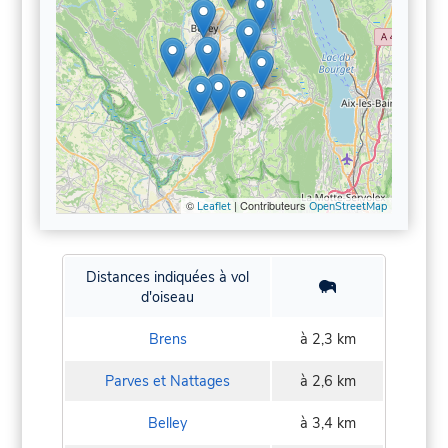
©
| Contributeurs
Leaflet
OpenStreetMap
Distances indiquées à vol
d'oiseau
Brens
à 2,3 km
Parves et Nattages
à 2,6 km
Belley
à 3,4 km