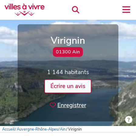
Virignin
01300 Ain
1 144 habitants
Écrire un avis
Enregistrer
Accueil
/
Auvergne-Rhône-Alpes
/
Ain
/
Virignin