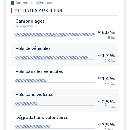
Commune
France
ATTEINTES AUX BIENS
Cambriolages
‰ logements
≈
8,6 ‰
5,6 ‰
Vols de véhicules
≈
1,7 ‰
1,8 ‰
Vols dans les véhicules
≈
1,4 ‰
3,4 ‰
Vols sans violence
≈
2,5 ‰
9,1 ‰
Dégradations volontaires
≈
3,5 ‰
7,9 ‰