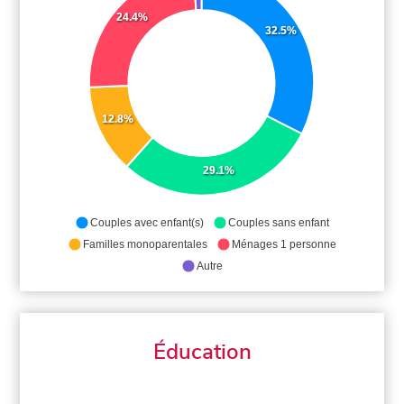
24.4%
32.5%
12.8%
29.1%
Couples avec enfant(s)
Couples sans enfant
Familles monoparentales
Ménages 1 personne
Autre
Éducation