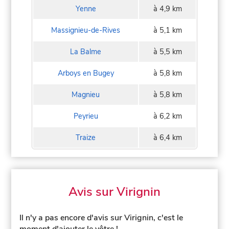
Yenne
à 4,9 km
Massignieu-de-Rives
à 5,1 km
La Balme
à 5,5 km
Arboys en Bugey
à 5,8 km
Magnieu
à 5,8 km
Peyrieu
à 6,2 km
Traize
à 6,4 km
Avis sur Virignin
Il n'y a pas encore d'avis sur Virignin, c'est le
moment d'ajouter le vôtre !