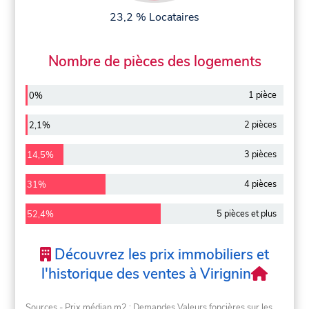
23,2 % Locataires
Nombre de pièces des logements
1 pièce
0%
2 pièces
2,1%
3 pièces
14,5%
4 pièces
31%
5 pièces et plus
52,4%
Découvrez les prix immobiliers et
l'historique des ventes à Virignin
Sources - Prix médian m2 : Demandes Valeurs foncières sur les