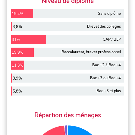
Niveau de diplôme
Sans diplôme
19,4%
Brevet des collèges
3,8%
CAP / BEP
31%
Baccalauréat, brevet professionnel
19,9%
Bac +2 à Bac +4
11,3%
Bac +3 ou Bac +4
8,9%
Bac +5 et plus
5,8%
Répartion des ménages