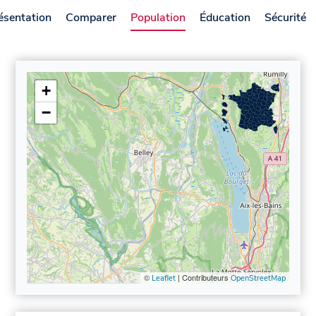
ésentation
Comparer
Population
Éducation
Sécurité
+
−
©
| Contributeurs
Leaflet
OpenStreetMap