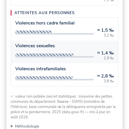
ATTEINTES AUX PERSONNES
Violences hors cadre familial
≈
1,5 ‰
3,2 ‰
Violences sexuelles
≈
1,4 ‰
1,9 ‰
Violences intrafamiliales
≈
2,8 ‰
3,8 ‰
≈ : valeur non publiée (secret statistique) : moyenne des petites
communes du département.
Source
- SSMSI (ministère de
l'Intérieur), base communale de la délinquance enregistrée par la
police et la gendarmerie, 2025 (data.gouv.fr)
— mis à jour en
août 2026
.
Méthodologie