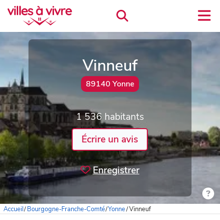
Vinneuf
89140 Yonne
1 536 habitants
Écrire un avis
Enregistrer
Accueil
/
Bourgogne-Franche-Comté
/
Yonne
/
Vinneuf