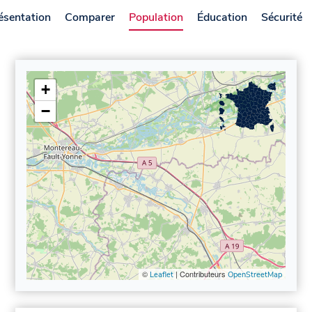
ésentation
Comparer
Population
Éducation
Sécurité
+
−
©
| Contributeurs
Leaflet
OpenStreetMap