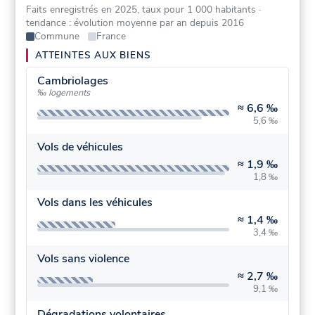
Faits enregistrés en 2025, taux pour 1 000 habitants
·
tendance : évolution moyenne par an depuis 2016
Commune
France
ATTEINTES AUX BIENS
Cambriolages
‰ logements
≈
6,6 ‰
5,6 ‰
Vols de véhicules
≈
1,9 ‰
1,8 ‰
Vols dans les véhicules
≈
1,4 ‰
3,4 ‰
Vols sans violence
≈
2,7 ‰
9,1 ‰
Dégradations volontaires