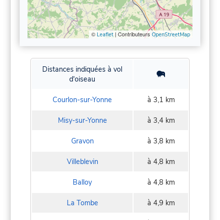
©
| Contributeurs
Leaflet
OpenStreetMap
Distances indiquées à vol
d'oiseau
Courlon-sur-Yonne
à 3,1 km
Misy-sur-Yonne
à 3,4 km
Gravon
à 3,8 km
Villeblevin
à 4,8 km
Balloy
à 4,8 km
La Tombe
à 4,9 km