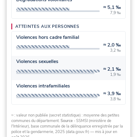
≈
5,1 ‰
7,9 ‰
ATTEINTES AUX PERSONNES
Violences hors cadre familial
≈
2,0 ‰
3,2 ‰
Violences sexuelles
≈
2,1 ‰
1,9 ‰
Violences intrafamiliales
≈
3,9 ‰
3,8 ‰
≈ : valeur non publiée (secret statistique) : moyenne des petites
communes du département.
Source
- SSMSI (ministère de
l'Intérieur), base communale de la délinquance enregistrée par la
police et la gendarmerie, 2025 (data.gouv.fr)
— mis à jour en