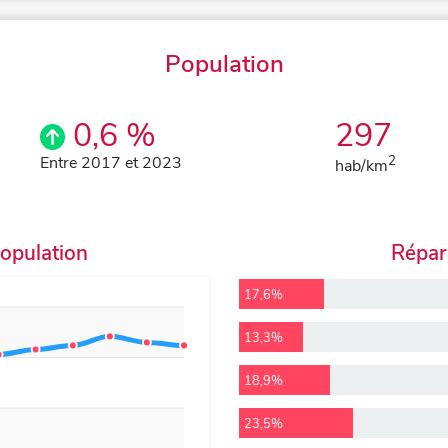
Population
0,6 %
297
Entre 2017 et 2023
2
hab/km
population
Répart
17,6%
13,3%
18,9%
23,5%