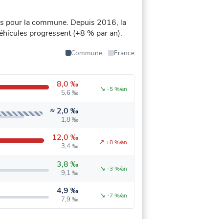
és pour la commune.
Depuis 2016, la
 véhicules progressent (+8 % par an).
Commune
France
8,0 ‰
↘
-5 %/an
5,6 ‰
≈
2,0 ‰
1,8 ‰
12,0 ‰
↗
+8 %/an
3,4 ‰
3,8 ‰
↘
-3 %/an
9,1 ‰
4,9 ‰
↘
-7 %/an
7,9 ‰