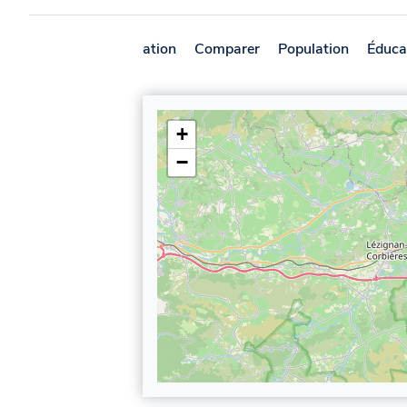
Présentation
Comparer
Population
Éduca
+
−