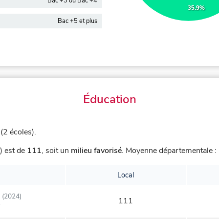
Bac +3 ou Bac +4
35.9%
Bac +5 et plus
Éducation
(2 écoles).
) est de
111
,
soit un
milieu favorisé
.
Moyenne départementale : 
Local
(2024)
111