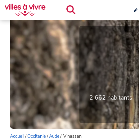
2 662 habitants
Accueil
/
Occitanie
/
Aude
/
Vinassan