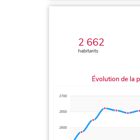
2 662
habitants
Évolution de la 
2700
2650
2600