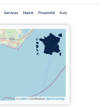
Services
Mairie
Proximité
Avis
©
| Contributeurs
Leaflet
OpenStreetMap