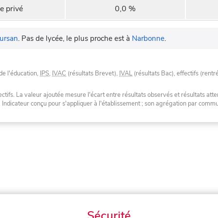
e privé
0,0 %
ursan
.
Pas de lycée, le plus proche est à
Narbonne
.
de l'éducation,
IPS
,
IVAC
(résultats Brevet),
IVAL
(résultats Bac), effectifs (rentr
tifs. La valeur ajoutée mesure l'écart entre résultats observés et résultats atte
. Indicateur conçu pour s'appliquer à l'établissement ; son agrégation par com
Sécurité