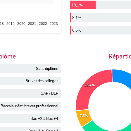
18,1%
8,1%
18
2019
2020
2021
2022
2023
0,6%
iplôme
Réparti
Sans diplôme
Brevet des collèges
26.4%
CAP / BEP
Baccalauréat, brevet professionnel
7.5%
Bac +2 à Bac +4