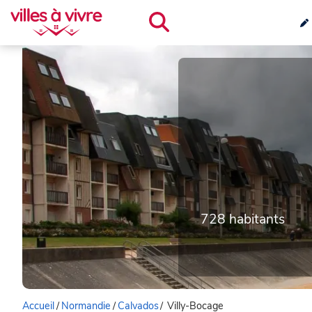
728 habitants
Accueil
/
Normandie
/
Calvados
/
Villy-Bocage