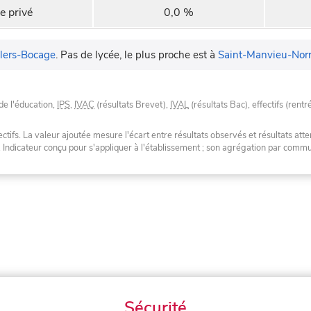
e privé
0,0 %
llers-Bocage
.
Pas de lycée, le plus proche est à
Saint-Manvieu-Nor
de l'éducation,
IPS
,
IVAC
(résultats Brevet),
IVAL
(résultats Bac), effectifs (rentr
tifs. La valeur ajoutée mesure l'écart entre résultats observés et résultats atte
. Indicateur conçu pour s'appliquer à l'établissement ; son agrégation par com
Sécurité