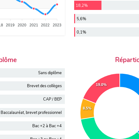
18,2%
5,6%
18
2019
2020
2021
2022
2023
0,1%
iplôme
Réparti
Sans diplôme
19.0%
Brevet des collèges
CAP / BEP
8.5%
Baccalauréat, brevet professionnel
Bac +2 à Bac +4