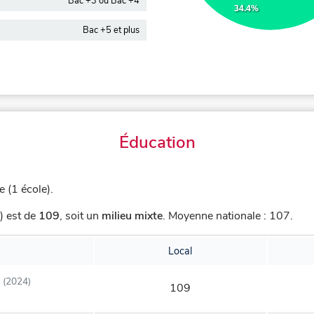
Bac +3 ou Bac +4
34.4%
Bac +5 et plus
Éducation
 (1 école).
) est de
109
,
soit un
milieu mixte
.
Moyenne nationale : 107.
Local
(2024)
109