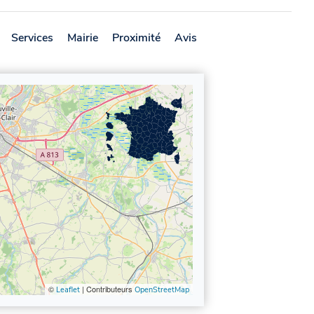
Services
Mairie
Proximité
Avis
©
| Contributeurs
Leaflet
OpenStreetMap