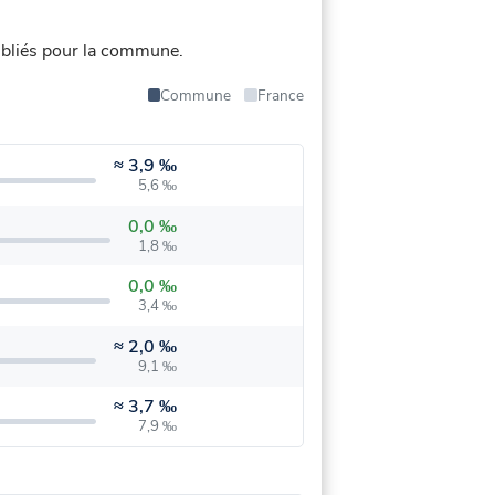
bliés pour la commune.
Commune
France
≈
3,9 ‰
5,6 ‰
0,0 ‰
1,8 ‰
0,0 ‰
3,4 ‰
≈
2,0 ‰
9,1 ‰
≈
3,7 ‰
7,9 ‰