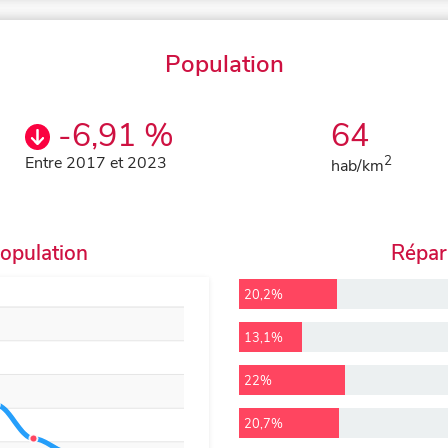
Population
-6,91 %
64
Entre 2017 et 2023
2
hab/km
population
Répart
20,2%
13,1%
22%
20,7%