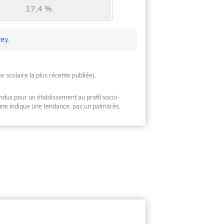
17,4 %
rey
.
ée scolaire la plus récente publiée).
ndus pour un établissement au profil socio-
mune indique une tendance, pas un palmarès.