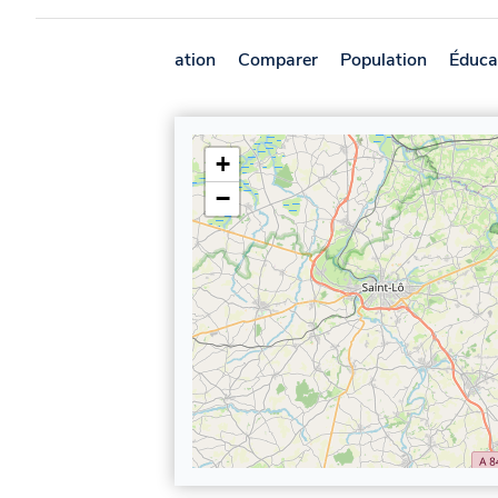
Présentation
Comparer
Population
Éduca
+
−