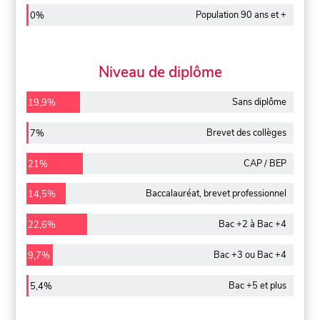
Population 90 ans et +
0%
Niveau de diplôme
Sans diplôme
19,9%
Brevet des collèges
7%
CAP / BEP
21%
Baccalauréat, brevet professionnel
14,5%
Bac +2 à Bac +4
22,6%
Bac +3 ou Bac +4
9,7%
Bac +5 et plus
5,4%