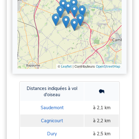
©
| Contributeurs
Leaflet
OpenStreetMap
Distances indiquées à vol
d'oiseau
Saudemont
à 2,1 km
Cagnicourt
à 2,2 km
Dury
à 2,5 km