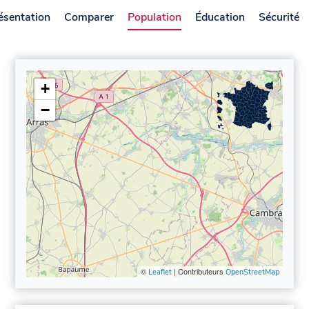
ésentation
Comparer
Population
Éducation
Sécurité
+
−
©
| Contributeurs
Leaflet
OpenStreetMap