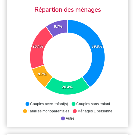
Répartion des ménages
9.7%
20.4%
39.8%
9.7%
20.4%
Couples avec enfant(s)
Couples sans enfant
Familles monoparentales
Ménages 1 personne
Autre