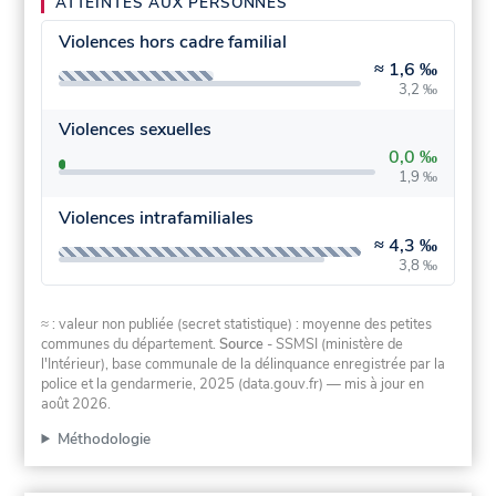
ATTEINTES AUX PERSONNES
Violences hors cadre familial
≈
1,6 ‰
3,2 ‰
Violences sexuelles
0,0 ‰
1,9 ‰
Violences intrafamiliales
≈
4,3 ‰
3,8 ‰
≈ : valeur non publiée (secret statistique) : moyenne des petites
communes du département.
Source
- SSMSI (ministère de
l'Intérieur), base communale de la délinquance enregistrée par la
police et la gendarmerie, 2025 (data.gouv.fr)
— mis à jour en
août 2026
.
Méthodologie