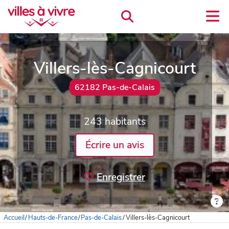
Villers-lès-Cagnicourt
62182 Pas-de-Calais
243 habitants
Écrire un avis
Enregistrer
Accueil
/
Hauts-de-France
/
Pas-de-Calais
/
Villers-lès-Cagnicourt