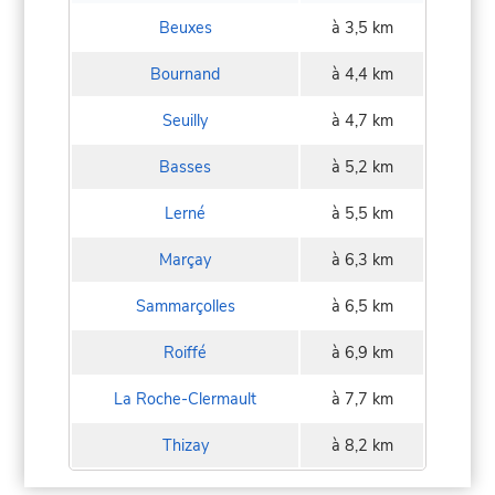
Beuxes
à 3,5 km
Bournand
à 4,4 km
Seuilly
à 4,7 km
Basses
à 5,2 km
Lerné
à 5,5 km
Marçay
à 6,3 km
Sammarçolles
à 6,5 km
Roiffé
à 6,9 km
La Roche-Clermault
à 7,7 km
Thizay
à 8,2 km