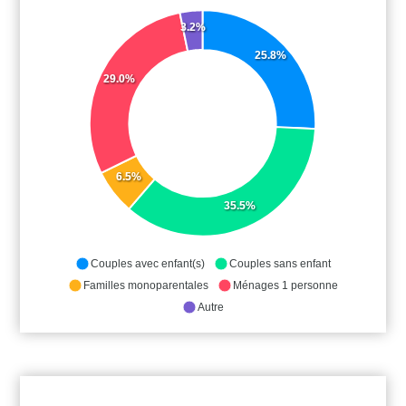
3.2%
25.8%
29.0%
6.5%
35.5%
Couples avec enfant(s)
Couples sans enfant
Familles monoparentales
Ménages 1 personne
Autre