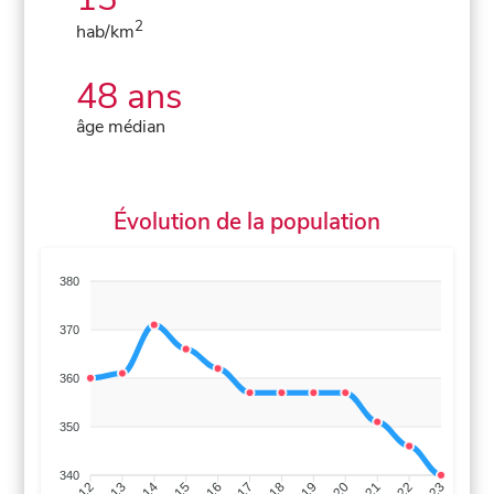
2
hab/km
48 ans
âge médian
Évolution de la population
380
370
360
350
340