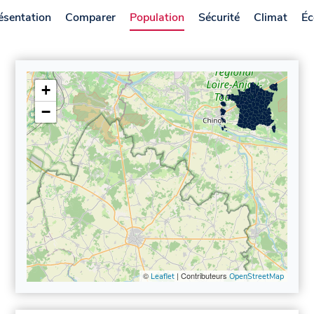
ésentation
Comparer
Population
Sécurité
Climat
Éc
+
−
©
| Contributeurs
Leaflet
OpenStreetMap