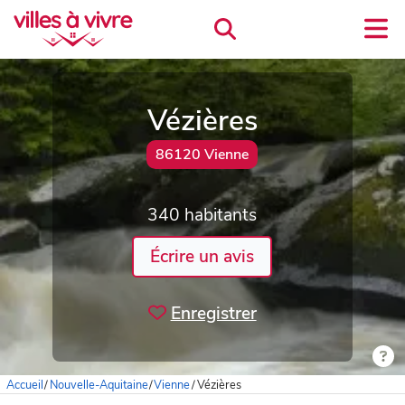
Vézières
86120 Vienne
340 habitants
Écrire un avis
Enregistrer
Accueil
/
Nouvelle-Aquitaine
/
Vienne
/
Vézières