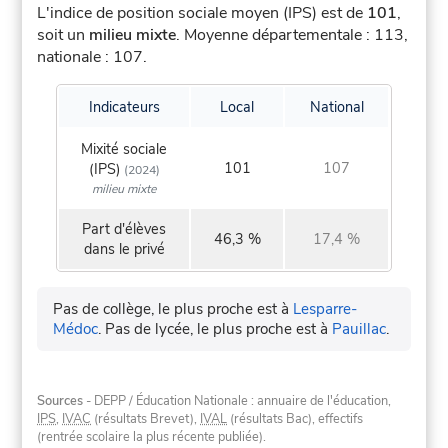
L'indice de position sociale moyen (IPS) est de
101
,
soit un
milieu mixte
.
Moyenne départementale : 113,
nationale : 107.
Indicateurs
Local
National
Mixité sociale
101
107
(IPS)
(2024)
milieu mixte
Part d'élèves
46,3 %
17,4 %
dans le privé
Pas de collège, le plus proche est à
Lesparre-
Médoc
.
Pas de lycée, le plus proche est à
Pauillac
.
Sources
- DEPP / Éducation Nationale : annuaire de l'éducation,
IPS
,
IVAC
(résultats Brevet),
IVAL
(résultats Bac), effectifs
(rentrée scolaire la plus récente publiée).