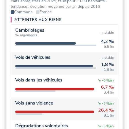
Faits enregistrés en 2025, taux pour 1 000 habitants
·
tendance : évolution moyenne par an depuis 2016
Commune
France
ATTEINTES AUX BIENS
Cambriolages
→
stable
‰ logements
4,2 ‰
5,6 ‰
Vols de véhicules
→
stable
1,8 ‰
1,8 ‰
Vols dans les véhicules
↘
-6 %/an
6,7 ‰
3,4 ‰
Vols sans violence
↘
-5 %/an
26,4 ‰
9,1 ‰
Dégradations volontaires
↘
-5 %/an