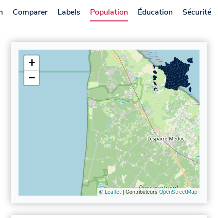
n
Comparer
Labels
Population
Éducation
Sécurité
+
−
©
| Contributeurs
Leaflet
OpenStreetMap