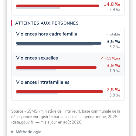
14,8 ‰
7,9 ‰
ATTEINTES AUX PERSONNES
Violences hors cadre familial
→
stable
3,5 ‰
3,2 ‰
Violences sexuelles
↗
+11 %/an
3,9 ‰
1,9 ‰
Violences intrafamiliales
7,8 ‰
3,8 ‰
Source
- SSMSI (ministère de l'Intérieur), base communale de la
délinquance enregistrée par la police et la gendarmerie, 2025
(data.gouv.fr)
— mis à jour en août 2026
.
Méthodologie