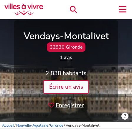
Vendays-Montalivet
33930 Gironde
1 avis
2 838 habitants
Écrire un avis
Enregistrer
Accueil
/
Nouvelle-Aquitaine
/
Gironde
/
Vendays-Montalivet