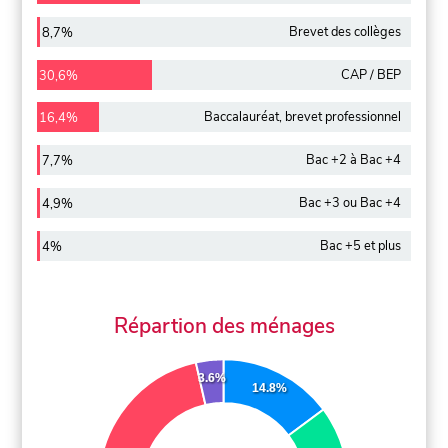
Brevet des collèges
8,7%
CAP / BEP
30,6%
Baccalauréat, brevet professionnel
16,4%
Bac +2 à Bac +4
7,7%
Bac +3 ou Bac +4
4,9%
Bac +5 et plus
4%
Répartion des ménages
3.6%
14.8%