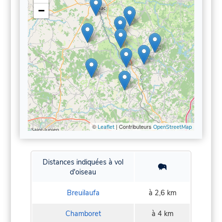
−
©
| Contributeurs
Leaflet
OpenStreetMap
Distances indiquées à vol
d'oiseau
Breuilaufa
à 2,6 km
Chamboret
à 4 km