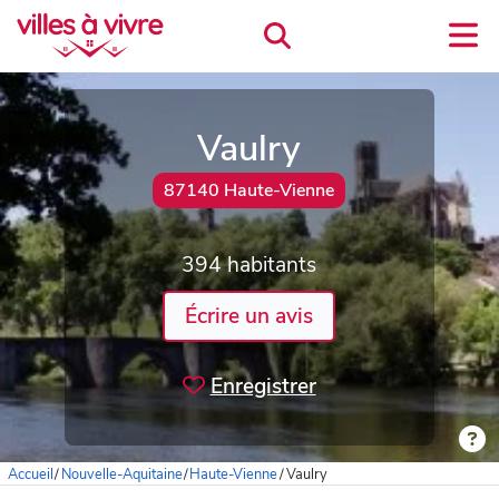
Vaulry
87140 Haute-Vienne
394 habitants
Écrire un avis
Enregistrer
Accueil
/
Nouvelle-Aquitaine
/
Haute-Vienne
/
Vaulry