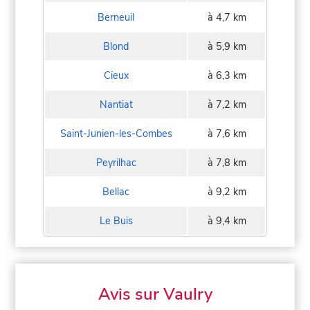
Berneuil
à 4,7 km
Blond
à 5,9 km
Cieux
à 6,3 km
Nantiat
à 7,2 km
Saint-Junien-les-Combes
à 7,6 km
Peyrilhac
à 7,8 km
Bellac
à 9,2 km
Le Buis
à 9,4 km
Avis sur Vaulry