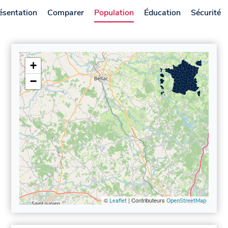
ésentation
Comparer
Population
Éducation
Sécurité
+
−
©
| Contributeurs
Leaflet
OpenStreetMap