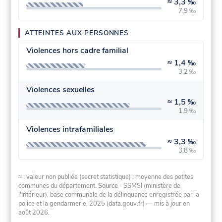
≈
3,3 ‰
7,9 ‰
ATTEINTES AUX PERSONNES
Violences hors cadre familial
≈
1,4 ‰
3,2 ‰
Violences sexuelles
≈
1,5 ‰
1,9 ‰
Violences intrafamiliales
≈
3,3 ‰
3,8 ‰
≈ : valeur non publiée (secret statistique) : moyenne des petites
communes du département.
Source
- SSMSI (ministère de
l'Intérieur), base communale de la délinquance enregistrée par la
police et la gendarmerie, 2025 (data.gouv.fr)
— mis à jour en
août 2026
.