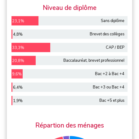
Niveau de diplôme
Sans diplôme
23,1%
Brevet des collèges
4,8%
CAP / BEP
33,3%
Baccalauréat, brevet professionnel
20,8%
Bac +2 à Bac +4
9,6%
Bac +3 ou Bac +4
6,4%
Bac +5 et plus
1,9%
Répartion des ménages