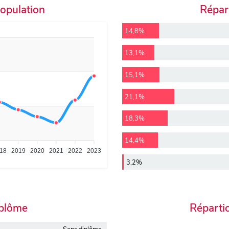
population
Répart
14,8%
13,1%
15,1%
21,1%
18,3%
14,4%
18
2019
2020
2021
2022
2023
3,2%
iplôme
Réparti