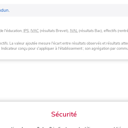
udun
.
de l'éducation,
IPS
,
IVAC
(résultats Brevet),
IVAL
(résultats Bac), effectifs (rentr
tifs. La valeur ajoutée mesure l'écart entre résultats observés et résultats atte
. Indicateur conçu pour s'appliquer à l'établissement ; son agrégation par com
Sécurité