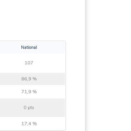
National
107
86,9 %
71,9 %
0 pts
17,4 %