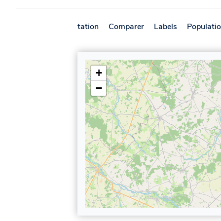
Présentation
Comparer
Labels
Populati
+
−