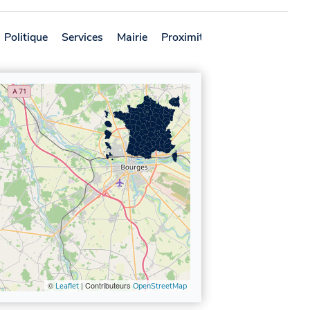
Politique
Services
Mairie
Proximité
Avis
©
| Contributeurs
Leaflet
OpenStreetMap