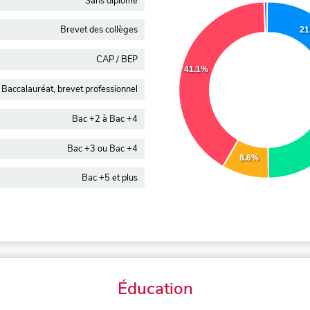
Sans diplôme
Brevet des collèges
21
CAP / BEP
41.1%
Baccalauréat, brevet professionnel
Bac +2 à Bac +4
Bac +3 ou Bac +4
8.6%
Bac +5 et plus
Éducation