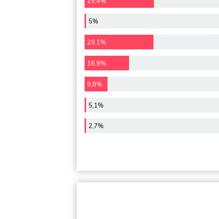
29,4%
5%
29,1%
18,9%
9,8%
5,1%
2,7%