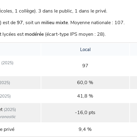
coles, 1 collège).
3 dans le public, 1 dans le privé.
) est de
97
,
soit un
milieu mixte
.
Moyenne nationale : 107.
t lycées est
modérée
(écart-type IPS moyen : 28).
Local
(2025)
97
60,0 %
2025)
41,8 %
2025)
et
(2025)
-16,0 pts
ronostic
e privé
9,4 %