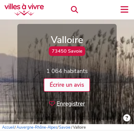
Valloire
73450 Savoie
1 064 habitants
Écrire un avis
Enregistrer
Accueil
/
Auvergne-Rhône-Alpes
/
Savoie
/
Valloire