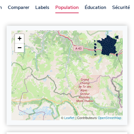
n
Comparer
Labels
Population
Éducation
Sécurité
+
−
©
| Contributeurs
Leaflet
OpenStreetMap