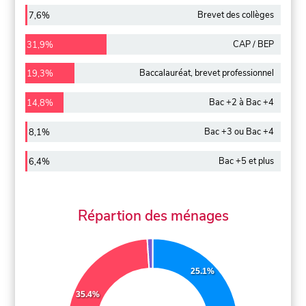
Brevet des collèges
7,6%
CAP / BEP
31,9%
Baccalauréat, brevet professionnel
19,3%
Bac +2 à Bac +4
14,8%
Bac +3 ou Bac +4
8,1%
Bac +5 et plus
6,4%
Répartion des ménages
25.1%
35.4%