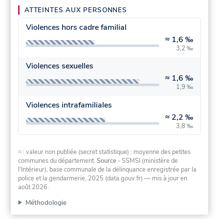
ATTEINTES AUX PERSONNES
Violences hors cadre familial
≈
1,6 ‰
3,2 ‰
Violences sexuelles
≈
1,6 ‰
1,9 ‰
Violences intrafamiliales
≈
2,2 ‰
3,8 ‰
≈ : valeur non publiée (secret statistique) : moyenne des petites
communes du département.
Source
- SSMSI (ministère de
l'Intérieur), base communale de la délinquance enregistrée par la
police et la gendarmerie, 2025 (data.gouv.fr)
— mis à jour en
août 2026
.
Méthodologie