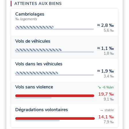
ATTEINTES AUX BIENS
Cambriolages
‰ logements
≈
2,8 ‰
5,6 ‰
Vols de véhicules
≈
1,1 ‰
1,8 ‰
Vols dans les véhicules
≈
1,9 ‰
3,4 ‰
Vols sans violence
↘
-6 %/an
19,7 ‰
9,1 ‰
Dégradations volontaires
→
stable
14,1 ‰
7,9 ‰