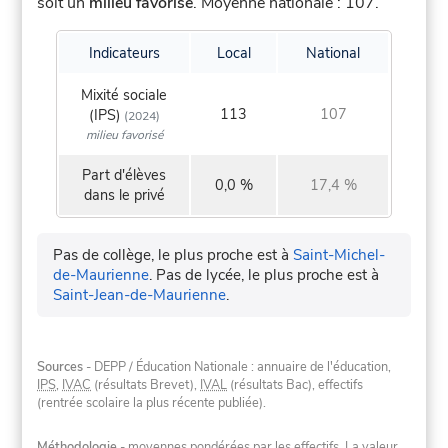
soit un
milieu favorisé
.
Moyenne nationale : 107.
Indicateurs
Local
National
Mixité sociale
113
107
(IPS)
(2024)
milieu favorisé
Part d'élèves
0,0 %
17,4 %
dans le privé
Pas de collège, le plus proche est à
Saint-Michel-
de-Maurienne
.
Pas de lycée, le plus proche est à
Saint-Jean-de-Maurienne
.
Sources
- DEPP / Éducation Nationale : annuaire de l'éducation,
IPS
,
IVAC
(résultats Brevet),
IVAL
(résultats Bac), effectifs
(rentrée scolaire la plus récente publiée).
Méthodologie
- moyennes pondérées par les effectifs. La valeur