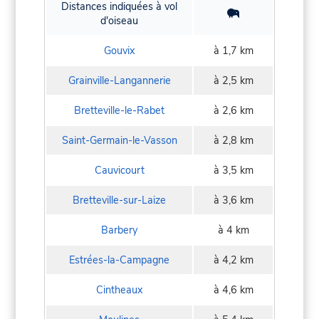
Distances indiquées à vol
d'oiseau
Gouvix
à 1,7 km
Grainville-Langannerie
à 2,5 km
Bretteville-le-Rabet
à 2,6 km
Saint-Germain-le-Vasson
à 2,8 km
Cauvicourt
à 3,5 km
Bretteville-sur-Laize
à 3,6 km
Barbery
à 4 km
Estrées-la-Campagne
à 4,2 km
Cintheaux
à 4,6 km