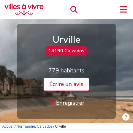
Urville
14190 Calvados
779 habitants
Écrire un avis
Enregistrer
Accueil
/
Normandie
/
Calvados
/
Urville