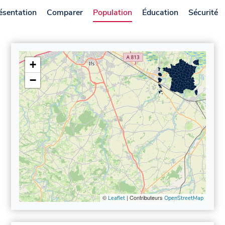
ésentation
Comparer
Population
Éducation
Sécurité
+
−
©
| Contributeurs
Leaflet
OpenStreetMap