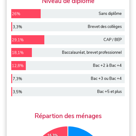
Niveau de diplôme
Sans diplôme
26%
Brevet des collèges
3,3%
CAP / BEP
29,1%
Baccalauréat, brevet professionnel
18,1%
Bac +2 à Bac +4
12,8%
Bac +3 ou Bac +4
7,3%
Bac +5 et plus
3,5%
Répartion des ménages
16.3%