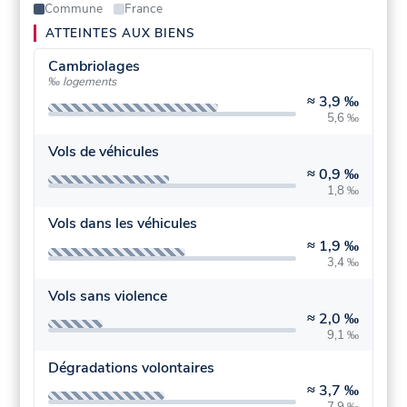
Commune
France
ATTEINTES AUX BIENS
Cambriolages
‰ logements
≈
3,9 ‰
5,6 ‰
Vols de véhicules
≈
0,9 ‰
1,8 ‰
Vols dans les véhicules
≈
1,9 ‰
3,4 ‰
Vols sans violence
≈
2,0 ‰
9,1 ‰
Dégradations volontaires
≈
3,7 ‰
7,9 ‰