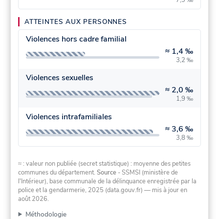
ATTEINTES AUX PERSONNES
Violences hors cadre familial
≈
1,4 ‰
3,2 ‰
Violences sexuelles
≈
2,0 ‰
1,9 ‰
Violences intrafamiliales
≈
3,6 ‰
3,8 ‰
≈ : valeur non publiée (secret statistique) : moyenne des petites
communes du département.
Source
- SSMSI (ministère de
l'Intérieur), base communale de la délinquance enregistrée par la
police et la gendarmerie, 2025 (data.gouv.fr)
— mis à jour en
août 2026
.
Méthodologie