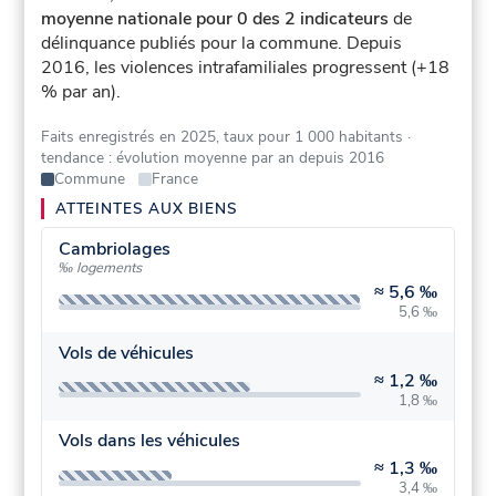
moyenne nationale pour 0 des 2 indicateurs
de
délinquance publiés pour la commune.
Depuis
2016, les violences intrafamiliales progressent (+18
% par an).
Faits enregistrés en 2025, taux pour 1 000 habitants
·
tendance : évolution moyenne par an depuis 2016
Commune
France
ATTEINTES AUX BIENS
Cambriolages
‰ logements
≈
5,6 ‰
5,6 ‰
Vols de véhicules
≈
1,2 ‰
1,8 ‰
Vols dans les véhicules
≈
1,3 ‰
3,4 ‰