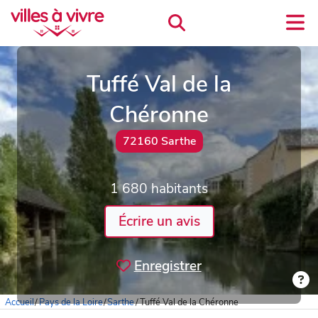
Tuffé Val de la
Chéronne
72160 Sarthe
1 680 habitants
Écrire un avis
Enregistrer
Accueil
/
Pays de la Loire
/
Sarthe
/
Tuffé Val de la Chéronne