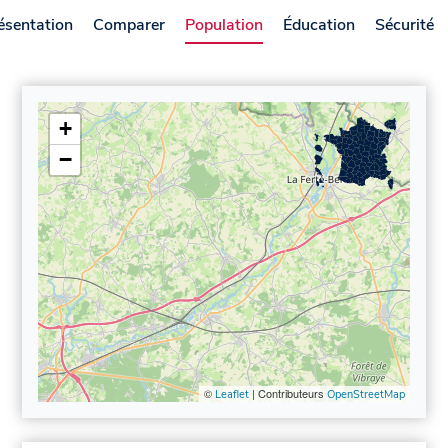
ésentation
Comparer
Population
Éducation
Sécurité
+
−
©
| Contributeurs
Leaflet
OpenStreetMap