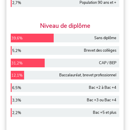
Population 90 ans et +
2,7%
Niveau de diplôme
Sans diplôme
39,6%
Brevet des collèges
5,2%
CAP / BEP
31,2%
Baccalauréat, brevet professionnel
12,1%
Bac +2 à Bac +4
6,5%
Bac +3 ou Bac +4
3,3%
Bac +5 et plus
2,2%