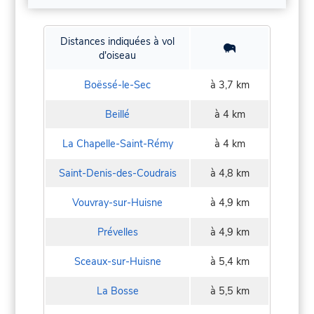
Distances indiquées à vol
d'oiseau
Boëssé-le-Sec
à 3,7 km
Beillé
à 4 km
La Chapelle-Saint-Rémy
à 4 km
Saint-Denis-des-Coudrais
à 4,8 km
Vouvray-sur-Huisne
à 4,9 km
Prévelles
à 4,9 km
Sceaux-sur-Huisne
à 5,4 km
La Bosse
à 5,5 km