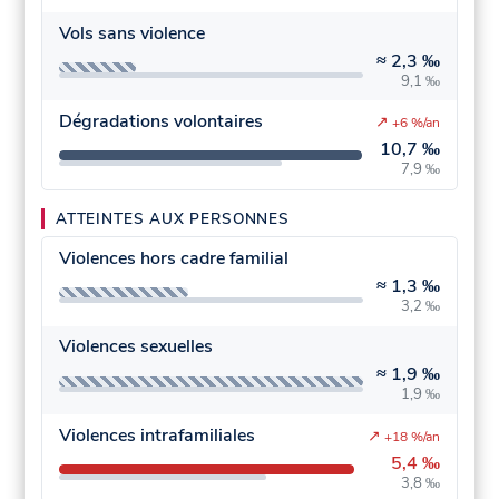
Vols sans violence
≈
2,3 ‰
9,1 ‰
Dégradations volontaires
↗
+6 %/an
10,7 ‰
7,9 ‰
ATTEINTES AUX PERSONNES
Violences hors cadre familial
≈
1,3 ‰
3,2 ‰
Violences sexuelles
≈
1,9 ‰
1,9 ‰
Violences intrafamiliales
↗
+18 %/an
5,4 ‰
3,8 ‰