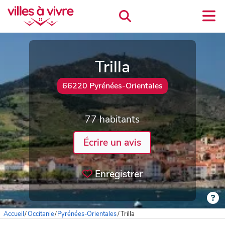
Trilla
66220 Pyrénées-Orientales
77 habitants
Écrire un avis
Enregistrer
Accueil
/
Occitanie
/
Pyrénées-Orientales
/
Trilla