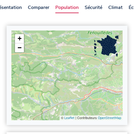
ésentation
Comparer
Population
Sécurité
Climat
Éc
+
−
©
| Contributeurs
Leaflet
OpenStreetMap