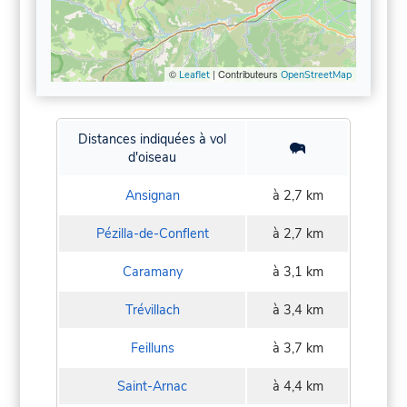
©
| Contributeurs
Leaflet
OpenStreetMap
Distances indiquées à vol
d'oiseau
Ansignan
à 2,7 km
Pézilla-de-Conflent
à 2,7 km
Caramany
à 3,1 km
Trévillach
à 3,4 km
Feilluns
à 3,7 km
Saint-Arnac
à 4,4 km