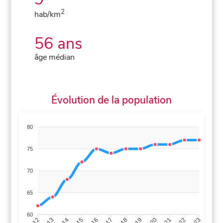
2
hab/km
56 ans
âge médian
Évolution de la population
80
75
70
65
60