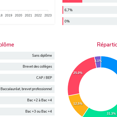
6,7%
18
2019
2020
2021
2022
2023
0%
iplôme
Réparti
Sans diplôme
3.1%
Brevet des collèges
25.0%
CAP / BEP
Baccalauréat, brevet professionnel
Bac +2 à Bac +4
12.5%
Bac +3 ou Bac +4
31.3%