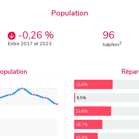
Population
-0,26 %
96
Entre 2017 et 2023
2
hab/km
population
Répart
25,6%
8,5%
24,6%
18,7%
15,8%