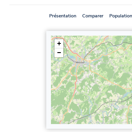
Présentation
Comparer
Populatio
+
−