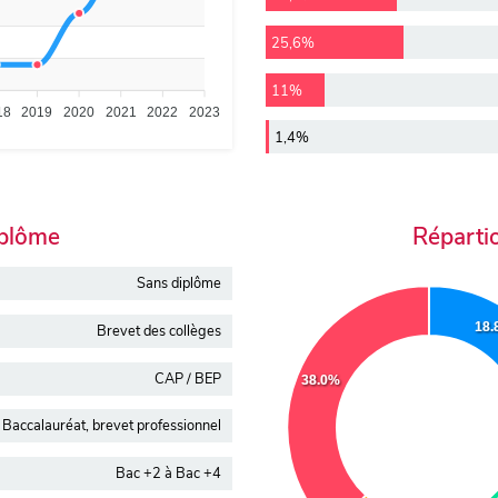
25,6%
11%
18
2019
2020
2021
2022
2023
1,4%
iplôme
Réparti
Sans diplôme
18
Brevet des collèges
CAP / BEP
38.0%
Baccalauréat, brevet professionnel
Bac +2 à Bac +4