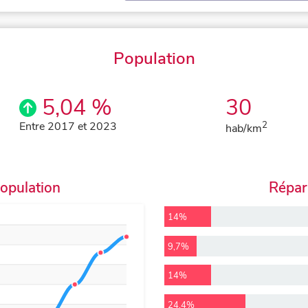
Population
5,04 %
30
Entre 2017 et 2023
2
hab/km
population
Répart
14%
9,7%
14%
24,4%