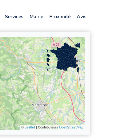
Services
Mairie
Proximité
Avis
©
| Contributeurs
Leaflet
OpenStreetMap