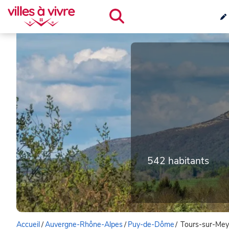
542 habitants
Accueil
/
Auvergne-Rhône-Alpes
/
Puy-de-Dôme
/
Tours-sur-Me