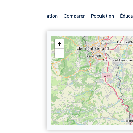
Présentation
Comparer
Population
Éduca
+
−