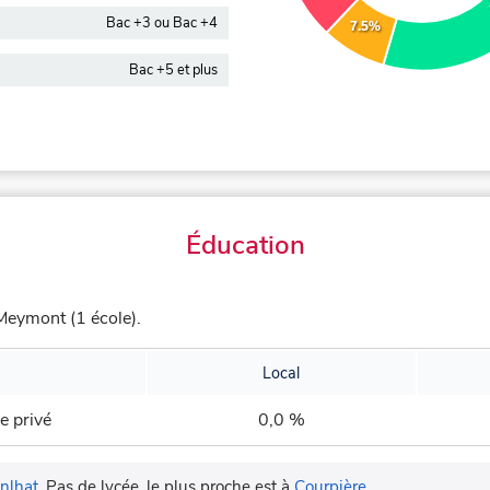
Bac +3 ou Bac +4
7.5%
Bac +5 et plus
Éducation
eymont (1 école).
Local
e privé
0,0 %
nlhat
.
Pas de lycée, le plus proche est à
Courpière
.