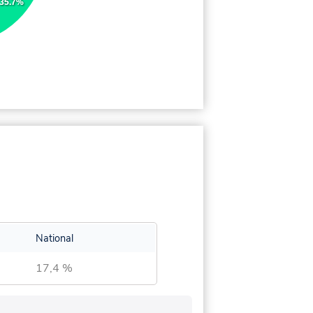
35.7%
National
17,4 %