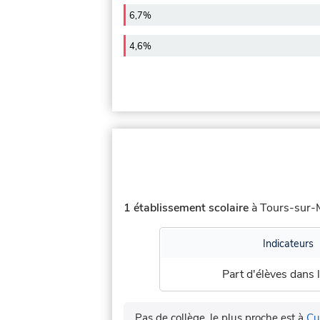
6,7%
4,6%
1 établissement scolaire
à Tours-sur-M
Indicateurs
Part d'élèves dans l
Pas de collège, le plus proche est à
Cu