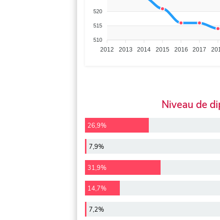
520
515
510
2012
2013
2014
2015
2016
2017
20
Niveau de d
26,9%
7,9%
31,9%
14,7%
7,2%