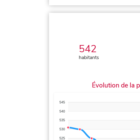
542
habitants
Évolution de la 
545
540
535
530
525