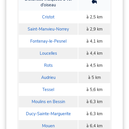
d'oiseau
Cristot
à 2,5 km
Saint-Manvieu-Norrey
à 2,9 km
Fontenay-le-Pesnel
à 4,1 km
Loucelles
à 4,4 km
Rots
à 4,5 km
Audrieu
à 5 km
Tessel
à 5,6 km
Moulins en Bessin
à 6,3 km
Ducy-Sainte-Marguerite
à 6,3 km
Mouen
à 6,4 km