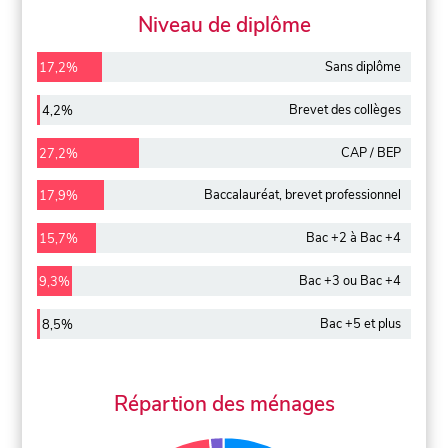
Niveau de diplôme
Sans diplôme
17,2%
Brevet des collèges
4,2%
CAP / BEP
27,2%
Baccalauréat, brevet professionnel
17,9%
Bac +2 à Bac +4
15,7%
Bac +3 ou Bac +4
9,3%
Bac +5 et plus
8,5%
Répartion des ménages