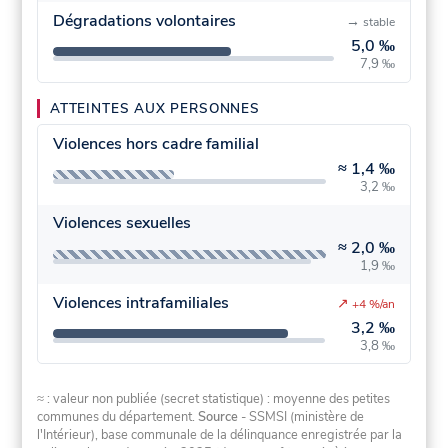
Dégradations volontaires
→
stable
5,0 ‰
7,9 ‰
ATTEINTES AUX PERSONNES
Violences hors cadre familial
≈
1,4 ‰
3,2 ‰
Violences sexuelles
≈
2,0 ‰
1,9 ‰
Violences intrafamiliales
↗
+4 %/an
3,2 ‰
3,8 ‰
≈ : valeur non publiée (secret statistique) : moyenne des petites
communes du département.
Source
- SSMSI (ministère de
l'Intérieur), base communale de la délinquance enregistrée par la