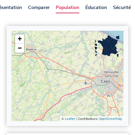
ésentation
Comparer
Population
Éducation
Sécurité
+
−
©
| Contributeurs
Leaflet
OpenStreetMap