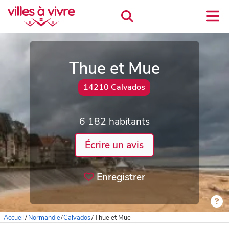
Thue et Mue
14210 Calvados
6 182 habitants
Écrire un avis
Enregistrer
Accueil
/
Normandie
/
Calvados
/
Thue et Mue