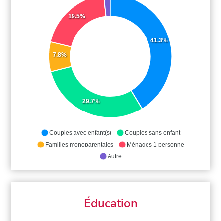
19.5%
41.3%
7.8%
29.7%
Couples avec enfant(s)
Couples sans enfant
Familles monoparentales
Ménages 1 personne
Autre
Éducation