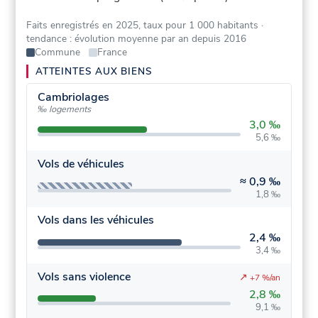
Faits enregistrés en 2025, taux pour 1 000 habitants
·
tendance : évolution moyenne par an depuis 2016
Commune
France
ATTEINTES AUX BIENS
Cambriolages
‰ logements
3,0 ‰
5,6 ‰
Vols de véhicules
≈
0,9 ‰
1,8 ‰
Vols dans les véhicules
2,4 ‰
3,4 ‰
Vols sans violence
↗
+7 %/an
2,8 ‰
9,1 ‰