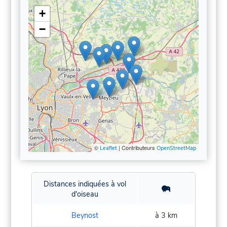
+
−
©
| Contributeurs
Leaflet
OpenStreetMap
Distances indiquées à vol
d'oiseau
Beynost
à 3 km