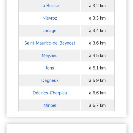
La Boisse
à 3,2 km
Niévroz
à 3,3 km
Jonage
à 3,4 km
Saint-Maurice-de-Beynost
à 3,6 km
Meyzieu
à 4,5 km
Jons
à 5,1 km
Dagneux
à 5,9 km
Décines-Charpieu
à 6,6 km
Miribel
à 6,7 km