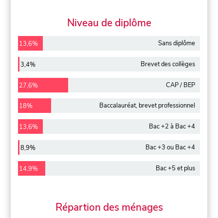
Niveau de diplôme
Sans diplôme
13,6%
Brevet des collèges
3,4%
CAP / BEP
27,6%
Baccalauréat, brevet professionnel
18%
Bac +2 à Bac +4
13,6%
Bac +3 ou Bac +4
8,9%
Bac +5 et plus
14,9%
Répartion des ménages