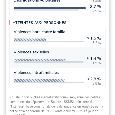
Dégradations volontaires
→
stable
8,7 ‰
7,9 ‰
ATTEINTES AUX PERSONNES
Violences hors cadre familial
≈
1,5 ‰
3,2 ‰
Violences sexuelles
≈
1,4 ‰
1,9 ‰
Violences intrafamiliales
≈
2,8 ‰
3,8 ‰
≈ : valeur non publiée (secret statistique) : moyenne des petites
communes du département.
Source
- SSMSI (ministère de
l'Intérieur), base communale de la délinquance enregistrée par la
police et la gendarmerie, 2025 (data.gouv.fr)
— mis à jour en