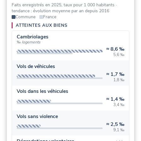
Faits enregistrés en 2025, taux pour 1 000 habitants
·
tendance : évolution moyenne par an depuis 2016
Commune
France
ATTEINTES AUX BIENS
Cambriolages
‰ logements
≈
8,6 ‰
5,6 ‰
Vols de véhicules
≈
1,7 ‰
1,8 ‰
Vols dans les véhicules
≈
1,4 ‰
3,4 ‰
Vols sans violence
≈
2,5 ‰
9,1 ‰