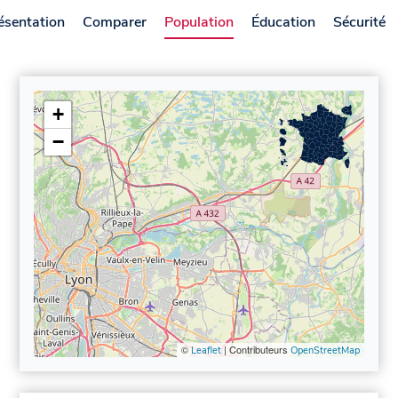
ésentation
Comparer
Population
Éducation
Sécurité
+
−
©
| Contributeurs
Leaflet
OpenStreetMap