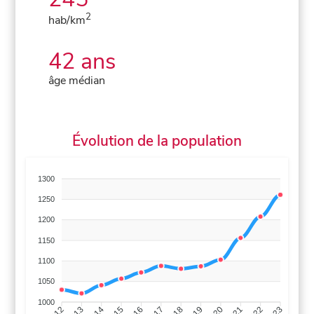
2
hab/km
42 ans
âge médian
Évolution de la population
1300
1250
1200
1150
1100
1050
1000