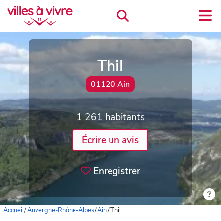
Thil
01120 Ain
1 261 habitants
Écrire un avis
Enregistrer
Accueil
/
Auvergne-Rhône-Alpes
/
Ain
/
Thil