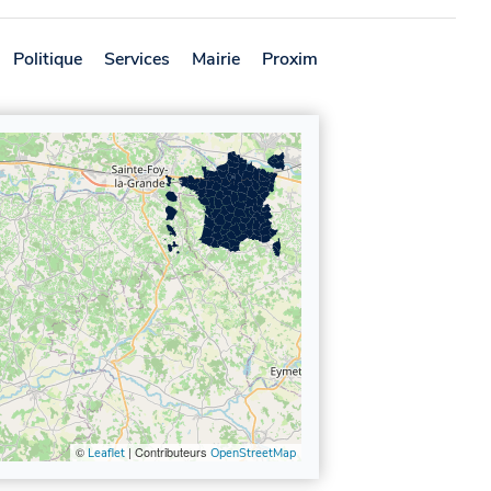
Politique
Services
Mairie
Proximité
Avis
©
| Contributeurs
Leaflet
OpenStreetMap