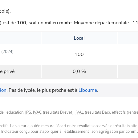
ole).
) est de
100
,
soit un
milieu mixte
.
Moyenne départementale : 113
Local
(2024)
100
e privé
0,0 %
éon
.
Pas de lycée, le plus proche est à
Libourne
.
de l'éducation,
IPS
,
IVAC
(résultats Brevet),
IVAL
(résultats Bac), effectifs (rentr
tifs. La valeur ajoutée mesure l'écart entre résultats observés et résultats atte
. Indicateur conçu pour s'appliquer à l'établissement ; son agrégation par com