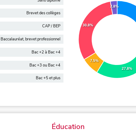
Sans diplôme
2.8%
Brevet des collèges
30.8%
CAP / BEP
Baccalauréat, brevet professionnel
Bac +2 à Bac +4
7.5%
Bac +3 ou Bac +4
27.8%
Bac +5 et plus
Éducation