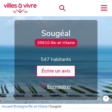
Sougéal
35610 Ille-et-Vilaine
547 habitants
Écrire un avis
Enregistrer
Accueil
/
Bretagne
/
Ille-et-Vilaine
/
Sougéal