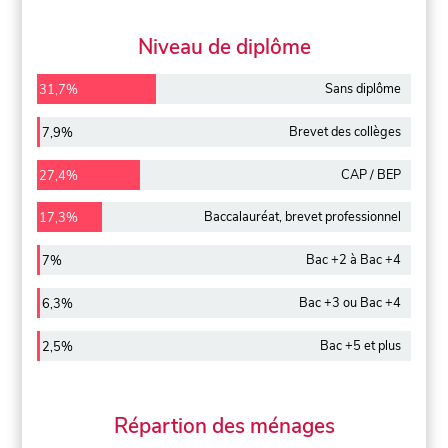
Niveau de diplôme
Sans diplôme
31,7%
Brevet des collèges
7,9%
CAP / BEP
27,4%
Baccalauréat, brevet professionnel
17,3%
Bac +2 à Bac +4
7%
Bac +3 ou Bac +4
6,3%
Bac +5 et plus
2,5%
Répartion des ménages