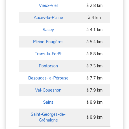
Vieux-Viel
à 2,8 km
Aucey-la-Plaine
à 4 km
Sacey
à 4,1 km
Pleine-Fougères
à 5,4 km
Trans-la-Forêt
à 6,8 km
Pontorson
à 7,3 km
Bazouges-la-Pérouse
à 7,7 km
Val-Couesnon
à 7,9 km
Sains
à 8,9 km
Saint-Georges-de-
à 8,9 km
Gréhaigne