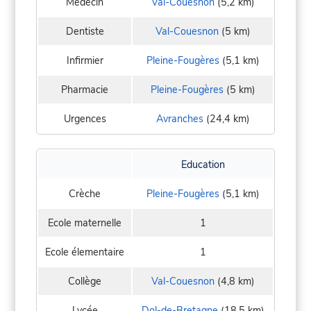
Médecin
Val-Couesnon
(5,2 km)
Dentiste
Val-Couesnon
(5 km)
Infirmier
Pleine-Fougères
(5,1 km)
Pharmacie
Pleine-Fougères
(5 km)
Urgences
Avranches
(24,4 km)
Education
Crèche
Pleine-Fougères
(5,1 km)
Ecole maternelle
1
Ecole élementaire
1
Collège
Val-Couesnon
(4,8 km)
Lycée
Dol-de-Bretagne
(18,5 km)