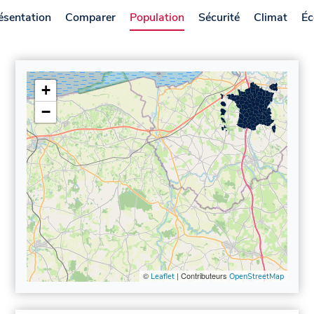
ésentation
Comparer
Population
Sécurité
Climat
Éc
+
−
©
| Contributeurs
Leaflet
OpenStreetMap