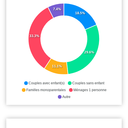
7.4%
18.5%
33.3%
29.6%
11.1%
Couples avec enfant(s)
Couples sans enfant
Familles monoparentales
Ménages 1 personne
Autre