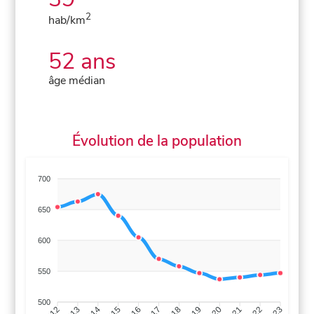
2
hab/km
52 ans
âge médian
Évolution de la population
700
650
600
550
500