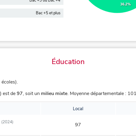
Bac +3 ou Bac +4
36.2%
Bac +5 et plus
Éducation
 écoles).
) est de
97
,
soit un
milieu mixte
.
Moyenne départementale : 101,
Local
(2024)
97