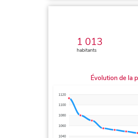
1 013
habitants
Évolution de la 
1120
1100
1080
1060
1040