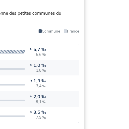
moyenne des petites communes du
Commune
France
≈
5,7 ‰
5,6 ‰
≈
1,0 ‰
1,8 ‰
≈
1,3 ‰
3,4 ‰
≈
2,0 ‰
9,1 ‰
≈
3,5 ‰
7,9 ‰