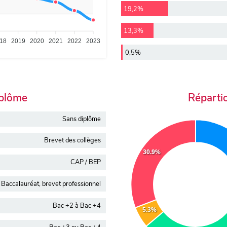
19,2%
13,3%
18
2019
2020
2021
2022
2023
0,5%
iplôme
Réparti
Sans diplôme
Brevet des collèges
30.9%
CAP / BEP
Baccalauréat, brevet professionnel
Bac +2 à Bac +4
5.3%