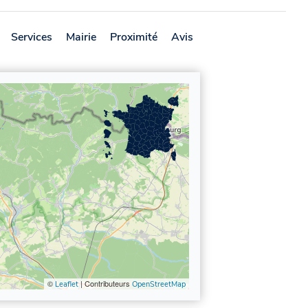
Services
Mairie
Proximité
Avis
©
| Contributeurs
Leaflet
OpenStreetMap