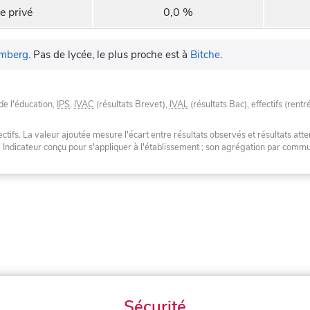
e privé
0,0 %
mberg
.
Pas de lycée, le plus proche est à
Bitche
.
de l'éducation,
IPS
,
IVAC
(résultats Brevet),
IVAL
(résultats Bac), effectifs (rentr
tifs. La valeur ajoutée mesure l'écart entre résultats observés et résultats atte
. Indicateur conçu pour s'appliquer à l'établissement ; son agrégation par com
Sécurité