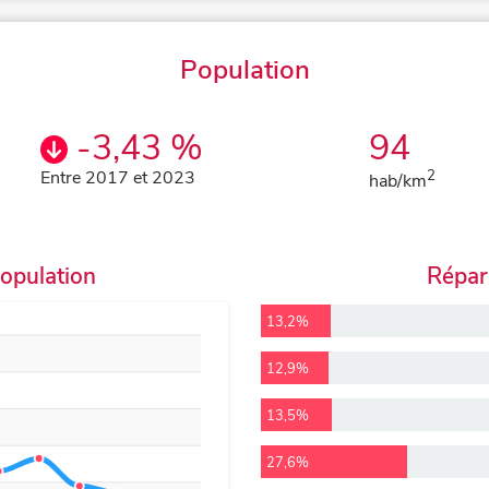
Population
-3,43 %
94
Entre 2017 et 2023
2
hab/km
population
Répart
13,2%
12,9%
13,5%
27,6%