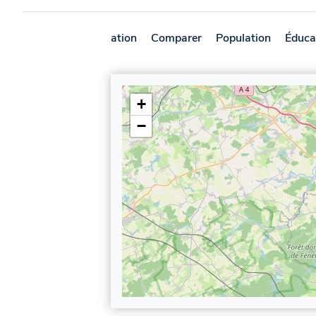
Présentation
Comparer
Population
Éduca
+
−