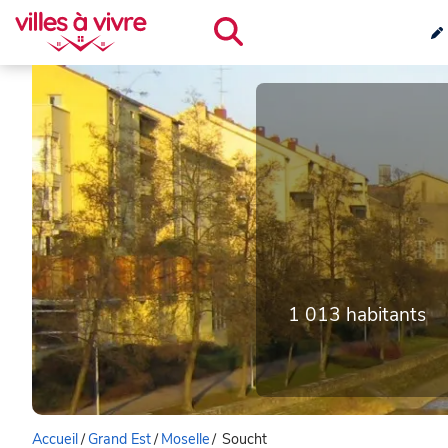
1 013 habitants
Accueil
/
Grand Est
/
Moselle
/
Soucht