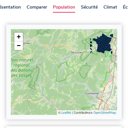
ésentation
Comparer
Population
Sécurité
Climat
Éc
+
−
©
| Contributeurs
Leaflet
OpenStreetMap