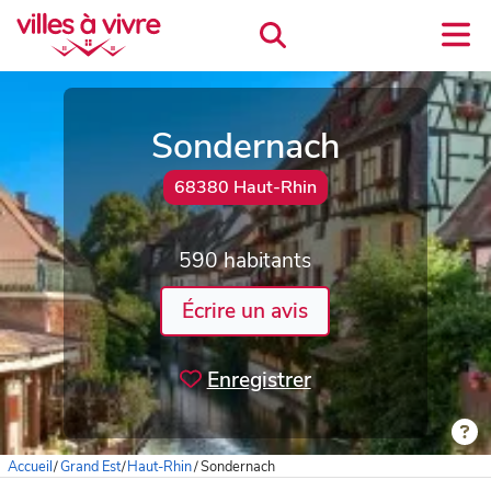
Sondernach
68380 Haut-Rhin
590 habitants
Écrire un avis
Enregistrer
Accueil
/
Grand Est
/
Haut-Rhin
/
Sondernach