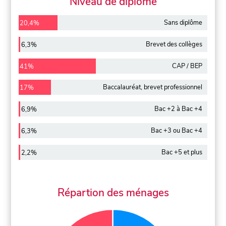
Niveau de diplôme
Sans diplôme
20,4%
Brevet des collèges
6,3%
CAP / BEP
41%
Baccalauréat, brevet professionnel
17%
Bac +2 à Bac +4
6,9%
Bac +3 ou Bac +4
6,3%
Bac +5 et plus
2,2%
Répartion des ménages