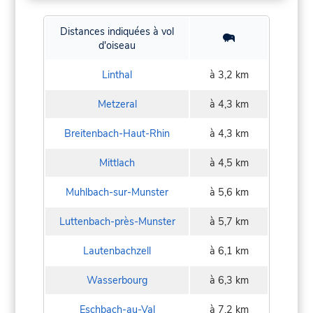
Distances indiquées à vol
d'oiseau
Linthal
à 3,2 km
Metzeral
à 4,3 km
Breitenbach-Haut-Rhin
à 4,3 km
Mittlach
à 4,5 km
Muhlbach-sur-Munster
à 5,6 km
Luttenbach-près-Munster
à 5,7 km
Lautenbachzell
à 6,1 km
Wasserbourg
à 6,3 km
Eschbach-au-Val
à 7,2 km