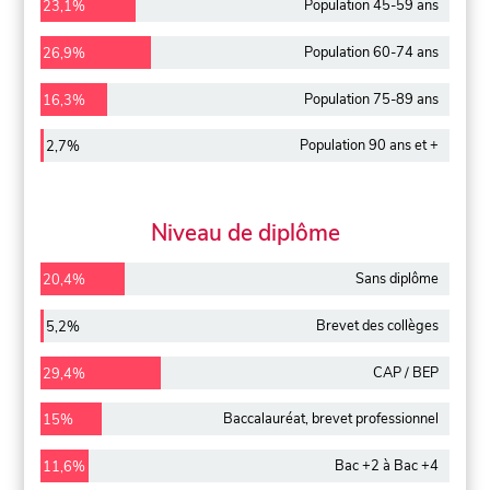
Population 45-59 ans
23,1%
Population 60-74 ans
26,9%
Population 75-89 ans
16,3%
Population 90 ans et +
2,7%
Niveau de diplôme
Sans diplôme
20,4%
Brevet des collèges
5,2%
CAP / BEP
29,4%
Baccalauréat, brevet professionnel
15%
Bac +2 à Bac +4
11,6%