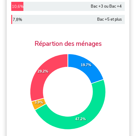
Bac +3 ou Bac +4
10,6%
Bac +5 et plus
7,8%
Répartion des ménages
19.7%
29.2%
3.9%
47.2%