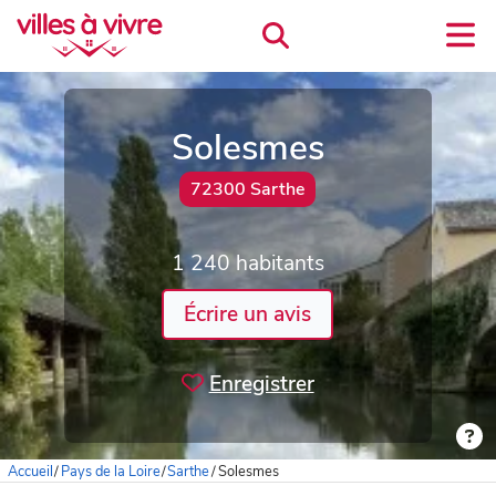
Solesmes
72300 Sarthe
1 240 habitants
Écrire un avis
Enregistrer
Accueil
/
Pays de la Loire
/
Sarthe
/
Solesmes