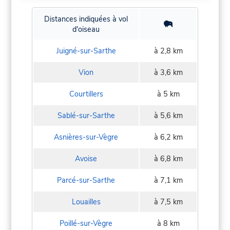
Distances indiquées à vol
d'oiseau
Juigné-sur-Sarthe
à 2,8 km
Vion
à 3,6 km
Courtillers
à 5 km
Sablé-sur-Sarthe
à 5,6 km
Asnières-sur-Vègre
à 6,2 km
Avoise
à 6,8 km
Parcé-sur-Sarthe
à 7,1 km
Louailles
à 7,5 km
Poillé-sur-Vègre
à 8 km