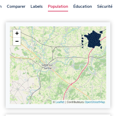
n
Comparer
Labels
Population
Éducation
Sécurité
+
−
©
| Contributeurs
Leaflet
OpenStreetMap