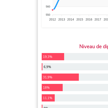
560
550
2012
2013
2014
2015
2016
2017
20
Niveau de d
19,3%
6,9%
31,9%
18%
11,1%