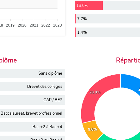
18,6%
7,7%
18
2019
2020
2021
2022
2023
1,4%
iplôme
Réparti
Sans diplôme
Brevet des collèges
28.8%
CAP / BEP
Baccalauréat, brevet professionnel
Bac +2 à Bac +4
9.6%