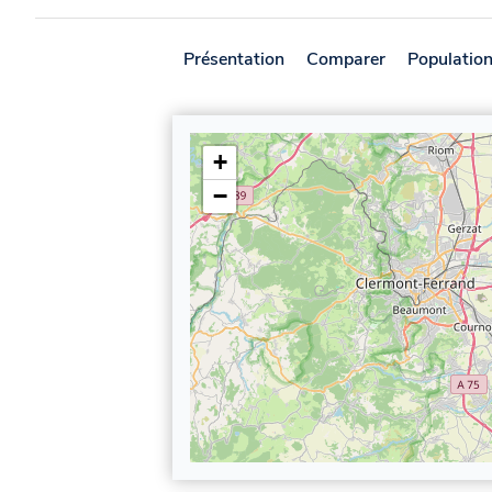
Présentation
Comparer
Populatio
+
−