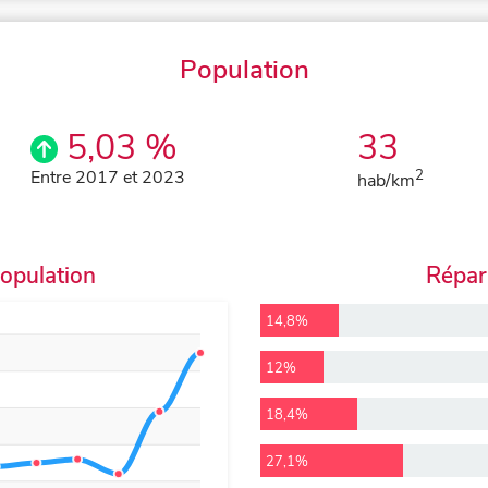
Population
5,03 %
33
Entre 2017 et 2023
2
hab/km
population
Répart
14,8%
12%
18,4%
27,1%