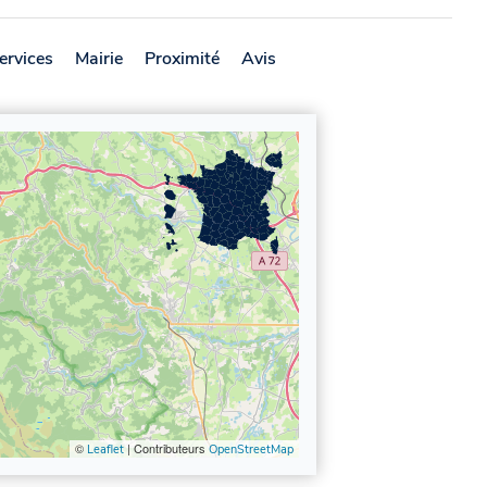
ervices
Mairie
Proximité
Avis
©
| Contributeurs
Leaflet
OpenStreetMap