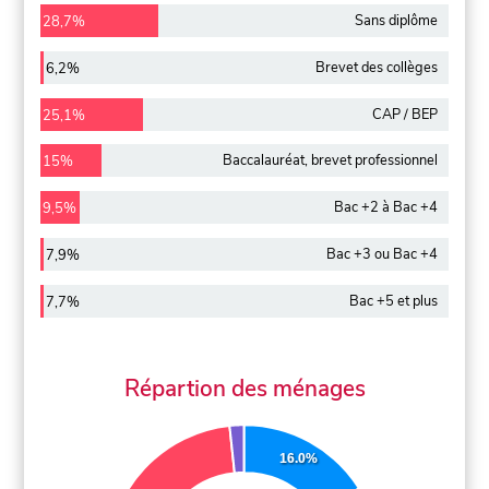
Sans diplôme
28,7%
Brevet des collèges
6,2%
CAP / BEP
25,1%
Baccalauréat, brevet professionnel
15%
Bac +2 à Bac +4
9,5%
Bac +3 ou Bac +4
7,9%
Bac +5 et plus
7,7%
Répartion des ménages
16.0%