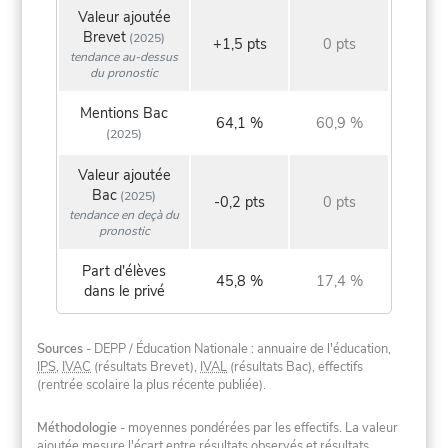
Valeur ajoutée
Brevet
(2025)
+1,5 pts
0 pts
tendance au-dessus
du pronostic
Mentions Bac
64,1 %
60,9 %
(2025)
Valeur ajoutée
Bac
(2025)
-0,2 pts
0 pts
tendance en deçà du
pronostic
Part d'élèves
45,8 %
17,4 %
dans le privé
Sources
- DEPP / Éducation Nationale : annuaire de l'éducation,
IPS
,
IVAC
(résultats Brevet),
IVAL
(résultats Bac), effectifs
(rentrée scolaire la plus récente publiée).
Méthodologie
- moyennes pondérées par les effectifs. La valeur
ajoutée mesure l'écart entre résultats observés et résultats