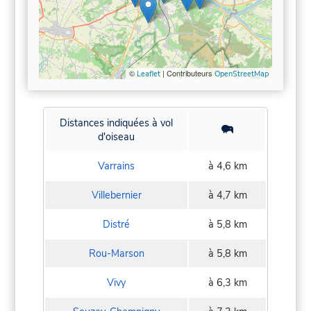
©
| Contributeurs
Leaflet
OpenStreetMap
Distances indiquées à vol
d'oiseau
Varrains
à 4,6 km
Villebernier
à 4,7 km
Distré
à 5,8 km
Rou-Marson
à 5,8 km
Vivy
à 6,3 km