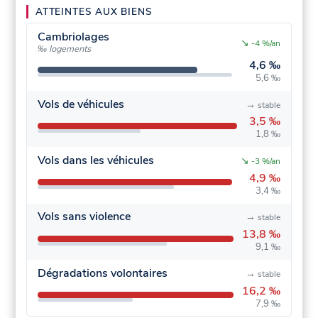
ATTEINTES AUX BIENS
Cambriolages
↘
-4 %/an
‰ logements
4,6 ‰
5,6 ‰
Vols de véhicules
→
stable
3,5 ‰
1,8 ‰
Vols dans les véhicules
↘
-3 %/an
4,9 ‰
3,4 ‰
Vols sans violence
→
stable
13,8 ‰
9,1 ‰
Dégradations volontaires
→
stable
16,2 ‰
7,9 ‰