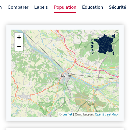
n
Comparer
Labels
Population
Éducation
Sécurité
+
−
©
| Contributeurs
Leaflet
OpenStreetMap