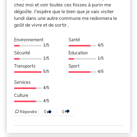
chez moi et voir toutes ces fosses à purin me
dégoûte. J'espère que le bien que je vais visiter
lundi dans une autre commune me redonnera le
goût de vivre et de sortir..
Environnement
Santé
1/5
4/5
Sécurité
Education
1/5
1/5
Transports
Sport
5/5
4/5
Services
4/5
Culture
4/5
Répondre
0
0