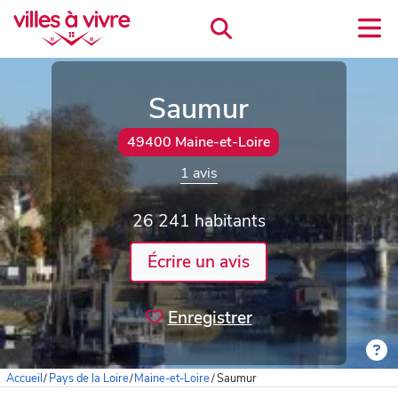
Saumur
49400 Maine-et-Loire
1 avis
26 241 habitants
Écrire un avis
Enregistrer
Accueil
/
Pays de la Loire
/
Maine-et-Loire
/
Saumur