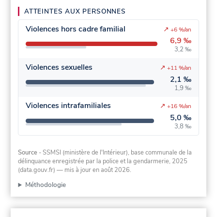
ATTEINTES AUX PERSONNES
Violences hors cadre familial
↗
+6 %/an
6,9 ‰
3,2 ‰
Violences sexuelles
↗
+11 %/an
2,1 ‰
1,9 ‰
Violences intrafamiliales
↗
+16 %/an
5,0 ‰
3,8 ‰
Source
- SSMSI (ministère de l'Intérieur), base communale de la
délinquance enregistrée par la police et la gendarmerie, 2025
(data.gouv.fr)
— mis à jour en août 2026
.
Méthodologie