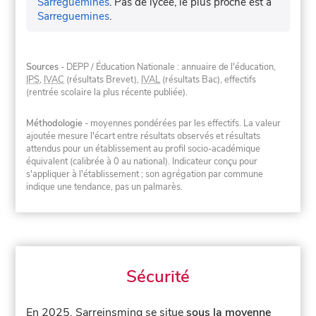
Sarreguemines
.
Pas de lycée, le plus proche est à
Sarreguemines
.
Sources
- DEPP / Éducation Nationale : annuaire de l'éducation,
IPS
,
IVAC
(résultats Brevet),
IVAL
(résultats Bac), effectifs
(rentrée scolaire la plus récente publiée).
Méthodologie
- moyennes pondérées par les effectifs. La valeur
ajoutée mesure l'écart entre résultats observés et résultats
attendus pour un établissement au profil socio-académique
équivalent (calibrée à 0 au national). Indicateur conçu pour
s'appliquer à l'établissement ; son agrégation par commune
indique une tendance, pas un palmarès.
Sécurité
En 2025, Sarreinsming se situe
sous la moyenne