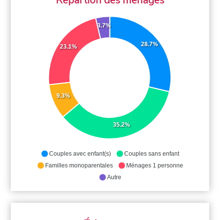
3.7%
28.7%
23.1%
9.3%
35.2%
Couples avec enfant(s)
Couples sans enfant
Familles monoparentales
Ménages 1 personne
Autre