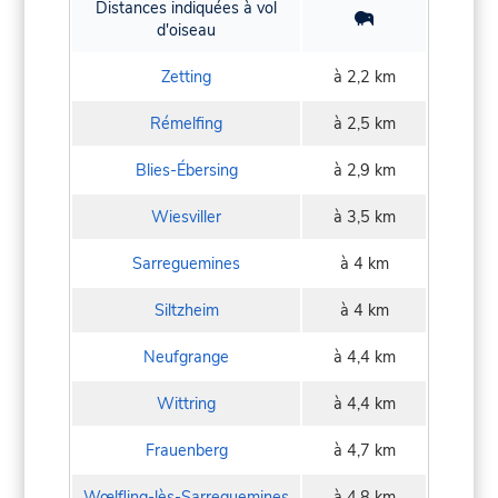
Distances indiquées à vol
d'oiseau
Zetting
à 2,2 km
Rémelfing
à 2,5 km
Blies-Ébersing
à 2,9 km
Wiesviller
à 3,5 km
Sarreguemines
à 4 km
Siltzheim
à 4 km
Neufgrange
à 4,4 km
Wittring
à 4,4 km
Frauenberg
à 4,7 km
Wœlfling-lès-Sarreguemines
à 4,8 km