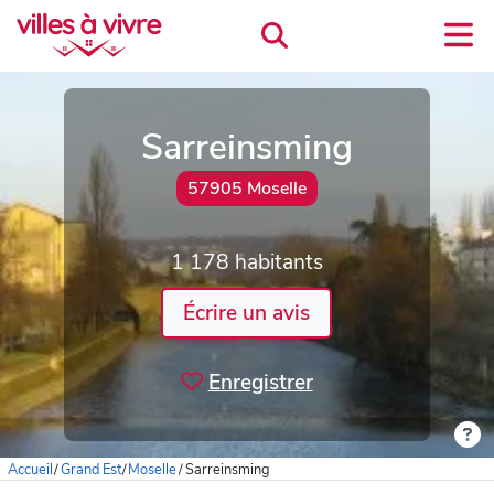
Sarreinsming
57905 Moselle
1 178 habitants
Écrire un avis
Enregistrer
Accueil
/
Grand Est
/
Moselle
/
Sarreinsming