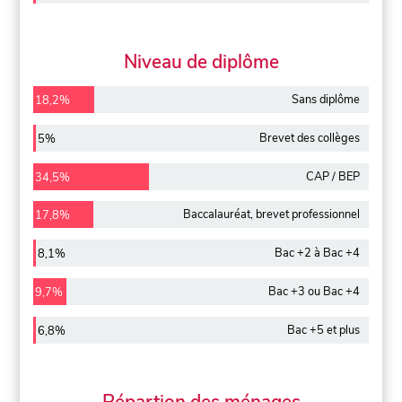
Niveau de diplôme
Sans diplôme
18,2%
Brevet des collèges
5%
CAP / BEP
34,5%
Baccalauréat, brevet professionnel
17,8%
Bac +2 à Bac +4
8,1%
Bac +3 ou Bac +4
9,7%
Bac +5 et plus
6,8%
Répartion des ménages