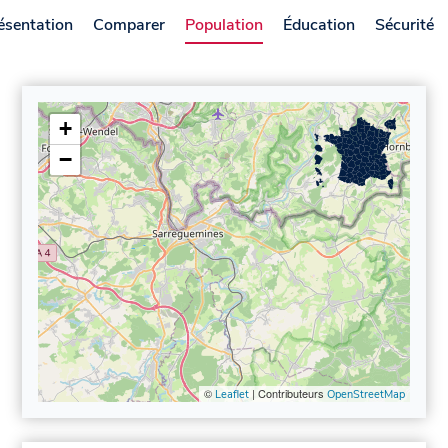
ésentation
Comparer
Population
Éducation
Sécurité
+
−
©
| Contributeurs
Leaflet
OpenStreetMap