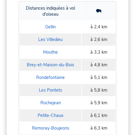
Distances indiquées à vol
d'oiseau
Gellin
à 2,4 km
Les Villedieu
à 2,6 km
Mouthe
à 3,3 km
Brey-et-Maison-du-Bois
à 4,8 km
Rondefontaine
à 5,1 km
Les Pontets
à 5,8 km
Rochejean
à 5,9 km
Petite-Chaux
à 6,1 km
Remoray-Boujeons
à 6,3 km