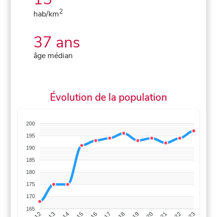
2
hab/km
37 ans
âge médian
Évolution de la population
200
195
190
185
180
175
170
165