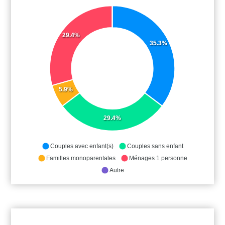
29.4%
35.3%
5.9%
29.4%
Couples avec enfant(s)
Couples sans enfant
Familles monoparentales
Ménages 1 personne
Autre