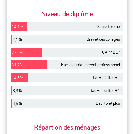
Niveau de diplôme
Sans diplôme
14,1%
Brevet des collèges
2,1%
CAP / BEP
27,5%
Baccalauréat, brevet professionnel
31,7%
Bac +2 à Bac +4
14,8%
Bac +3 ou Bac +4
6,3%
Bac +5 et plus
3,5%
Répartion des ménages