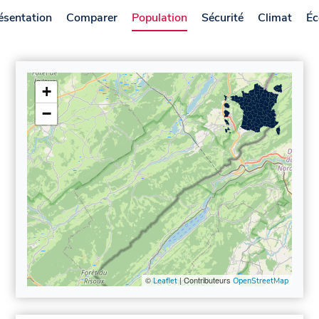
ésentation
Comparer
Population
Sécurité
Climat
Éc
+
−
©
| Contributeurs
Leaflet
OpenStreetMap