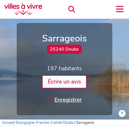
Sarrageois
25240 Doubs
197 habitants
Écrire un avis
Enregistrer
Accueil
/
Bourgogne-Franche-Comté
/
Doubs
/
Sarrageois