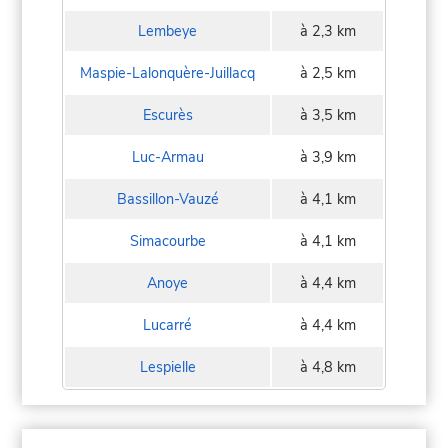
Lembeye
à 2,3 km
Maspie-Lalonquère-Juillacq
à 2,5 km
Escurès
à 3,5 km
Luc-Armau
à 3,9 km
Bassillon-Vauzé
à 4,1 km
Simacourbe
à 4,1 km
Anoye
à 4,4 km
Lucarré
à 4,4 km
Lespielle
à 4,8 km