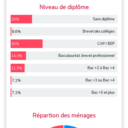
Niveau de diplôme
Sans diplôme
20%
Brevet des collèges
8,6%
CAP / BEP
30%
Baccalauréat, brevet professionnel
14,3%
Bac +2 à Bac +4
12,9%
Bac +3 ou Bac +4
7,1%
Bac +5 et plus
7,1%
Répartion des ménages