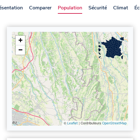
ésentation
Comparer
Population
Sécurité
Climat
Éc
+
−
©
| Contributeurs
Leaflet
OpenStreetMap