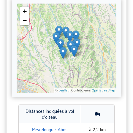
+
−
©
| Contributeurs
Leaflet
OpenStreetMap
Distances indiquées à vol
d'oiseau
Peyrelongue-Abos
à 2,2 km