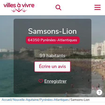
Samsons-Lion
64350 Pyrénées-Atlantiques
99 habitants
Écrire un avis
Enregistrer
Accueil
/
Nouvelle-Aquitaine
/
Pyrénées-Atlantiques
/
Samsons-Lion