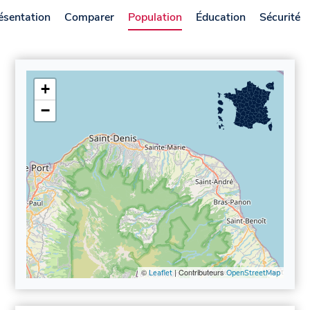
ésentation
Comparer
Population
Éducation
Sécurité
+
−
©
| Contributeurs
Leaflet
OpenStreetMap