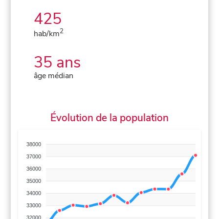
425
2
hab/km
35 ans
âge médian
Évolution de la population
38000
37000
36000
35000
34000
33000
32000