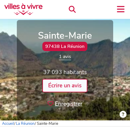
Sainte-Marie
97438 La Réunion
1 avis
37 093 habitants
Écrire un avis
Enregistrer
Accueil
/
La Réunion
/
Sainte-Marie