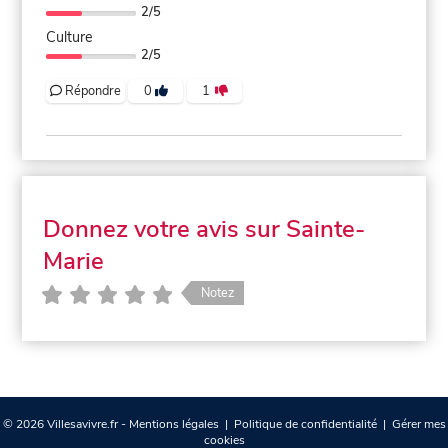
2/5
Culture
2/5
Répondre
0
1
Donnez votre avis sur Sainte-
Marie
Notez
© 2026 Villesavivre.fr -
Mentions légales
|
Politique de confidentialité
|
Gérer mes
cookies