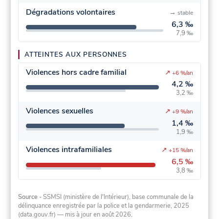
Dégradations volontaires
→
stable
6,3 ‰
7,9 ‰
ATTEINTES AUX PERSONNES
Violences hors cadre familial
↗
+6 %/an
4,2 ‰
3,2 ‰
Violences sexuelles
↗
+9 %/an
1,4 ‰
1,9 ‰
Violences intrafamiliales
↗
+15 %/an
6,5 ‰
3,8 ‰
Source
- SSMSI (ministère de l'Intérieur), base communale de la
délinquance enregistrée par la police et la gendarmerie, 2025
(data.gouv.fr)
— mis à jour en août 2026
.