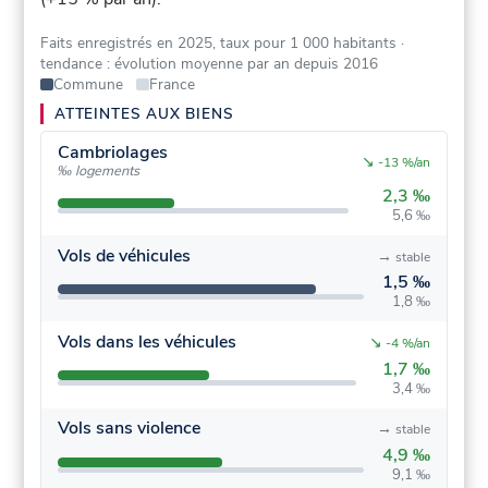
Faits enregistrés en 2025, taux pour 1 000 habitants
·
tendance : évolution moyenne par an depuis 2016
Commune
France
ATTEINTES AUX BIENS
Cambriolages
↘
-13 %/an
‰ logements
2,3 ‰
5,6 ‰
Vols de véhicules
→
stable
1,5 ‰
1,8 ‰
Vols dans les véhicules
↘
-4 %/an
1,7 ‰
3,4 ‰
Vols sans violence
→
stable
4,9 ‰
9,1 ‰