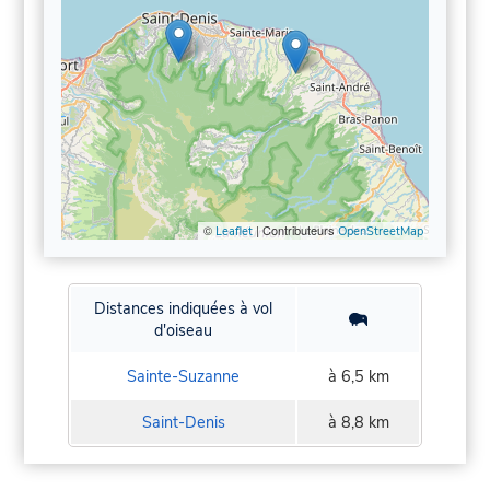
©
| Contributeurs
Leaflet
OpenStreetMap
Distances indiquées à vol
d'oiseau
Sainte-Suzanne
à 6,5 km
Saint-Denis
à 8,8 km