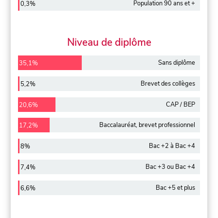
Population 90 ans et +
0,3%
Niveau de diplôme
Sans diplôme
35,1%
Brevet des collèges
5,2%
CAP / BEP
20,6%
Baccalauréat, brevet professionnel
17,2%
Bac +2 à Bac +4
8%
Bac +3 ou Bac +4
7,4%
Bac +5 et plus
6,6%