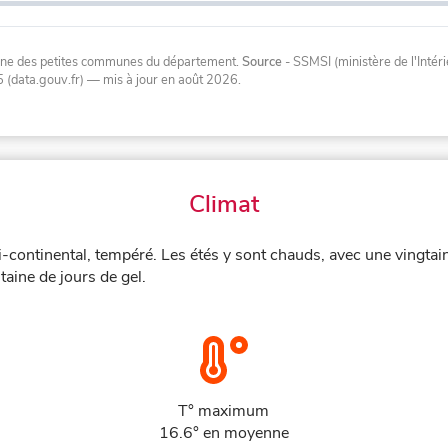
oyenne des petites communes du département.
Source
- SSMSI (ministère de l'Inté
 (data.gouv.fr)
— mis à jour en août 2026
.
Climat
i-continental, tempéré. Les étés y sont chauds, avec une vingtai
aine de jours de gel.
T° maximum
16.6° en moyenne