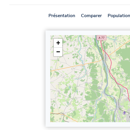
Présentation
Comparer
Populatio
+
−