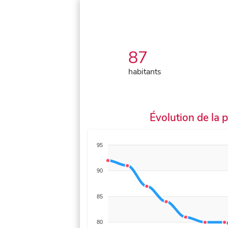
87
habitants
Évolution de la 
95
90
85
80