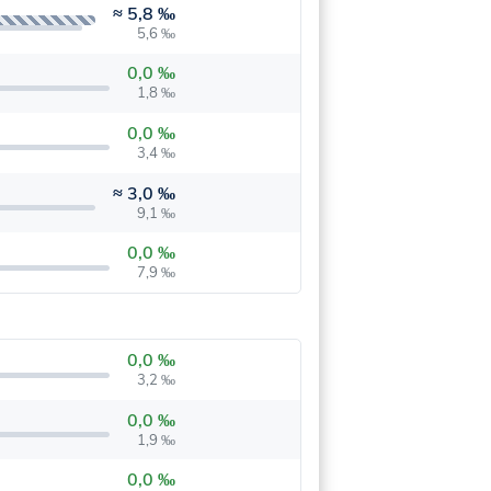
≈
5,8 ‰
5,6 ‰
0,0 ‰
1,8 ‰
0,0 ‰
3,4 ‰
≈
3,0 ‰
9,1 ‰
0,0 ‰
7,9 ‰
0,0 ‰
3,2 ‰
0,0 ‰
1,9 ‰
0,0 ‰