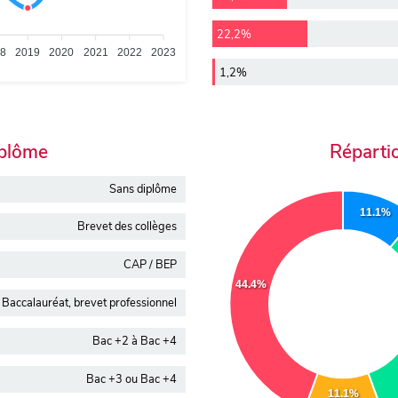
22,2%
18
2019
2020
2021
2022
2023
1,2%
iplôme
Réparti
Sans diplôme
11.1%
Brevet des collèges
CAP / BEP
44.4%
Baccalauréat, brevet professionnel
Bac +2 à Bac +4
Bac +3 ou Bac +4
11.1%