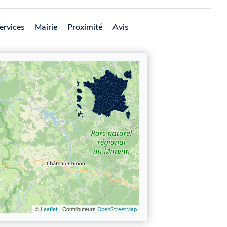
ervices
Mairie
Proximité
Avis
©
| Contributeurs
Leaflet
OpenStreetMap