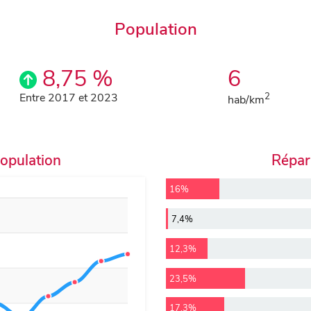
Population
8,75 %
6
Entre 2017 et 2023
2
hab/km
population
Répart
16%
7,4%
12,3%
23,5%
17,3%