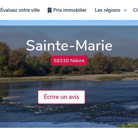
Évaluez votre ville
Prix immobilier
Les régions
C
Sainte-Marie
58330 Nièvre
Écrire un avis