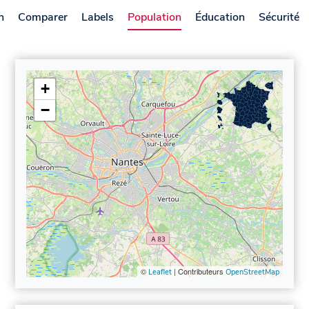
n
Comparer
Labels
Population
Éducation
Sécurité
+
−
©
| Contributeurs
Leaflet
OpenStreetMap