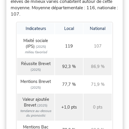
élèves de milieux variés cohabitent autour de cette
moyenne.
Moyenne départementale : 116, nationale :
107.
Indicateurs
Local
National
Mixité sociale
119
107
(IPS)
(2025)
milieu favorisé
Réussite Brevet
92,3 %
86,9 %
(2025)
Mentions Brevet
77,7 %
71,9 %
(2025)
Valeur ajoutée
Brevet
(2025)
+1,0 pts
0 pts
tendance au-dessus
du pronostic
Mentions Bac