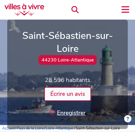
Saint-Sébastien-sur-
Loire
44230 Loire-Atlantique
28 596 habitants
Écrire un avis
Enregistrer
Accueil
/
Pays de la Loire
/
Loire-Atlantique
/
Saint-Sébastien-sur-Loire