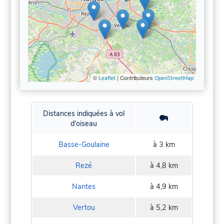
©
| Contributeurs
Leaflet
OpenStreetMap
Distances indiquées à vol
d'oiseau
Basse-Goulaine
à 3 km
Rezé
à 4,8 km
Nantes
à 4,9 km
Vertou
à 5,2 km