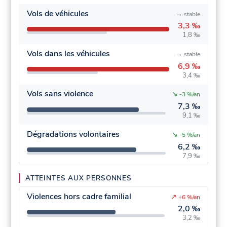
Vols de véhicules
→
stable
3,3 ‰
1,8 ‰
Vols dans les véhicules
→
stable
6,9 ‰
3,4 ‰
Vols sans violence
↘
-3 %/an
7,3 ‰
9,1 ‰
Dégradations volontaires
↘
-5 %/an
6,2 ‰
7,9 ‰
ATTEINTES AUX PERSONNES
Violences hors cadre familial
↗
+6 %/an
2,0 ‰
3,2 ‰