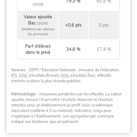
79,3 %
60,9 %
(2025)
Valeur ajoutée
Bac
(2025)
+0,6 pts
0 pts
tendance au-dessus
du pronostic
Part d'élèves
34,8 %
17,4 %
dans le privé
Sources
- DEPP / Éducation Nationale : annuaire de l'éducation,
IPS
,
IVAC
(résultats Brevet),
IVAL
(résultats Bac), effectifs
(rentrée scolaire la plus récente publiée).
Méthodologie
- moyennes pondérées par les effectifs. La valeur
ajoutée mesure l'écart entre résultats observés et résultats
attendus pour un établissement au profil socio-académique
équivalent (calibrée à 0 au national). Indicateur conçu pour
s'appliquer à l'établissement ; son agrégation par commune
indique une tendance, pas un palmarès.