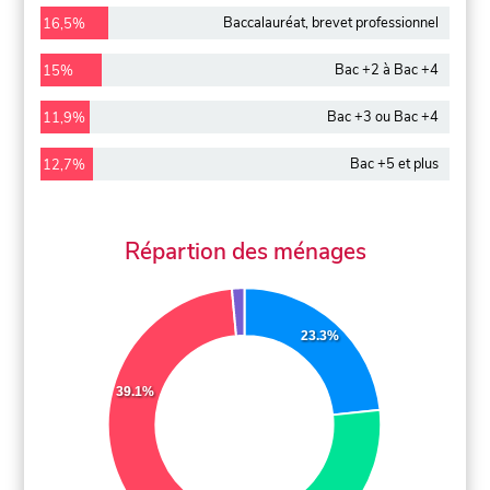
Baccalauréat, brevet professionnel
16,5%
Bac +2 à Bac +4
15%
Bac +3 ou Bac +4
11,9%
Bac +5 et plus
12,7%
Répartion des ménages
23.3%
39.1%