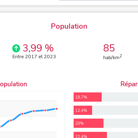
Population
3,99 %
85
Entre 2017 et 2023
2
hab/km
population
Répart
18,7%
12,4%
20%
22,4%