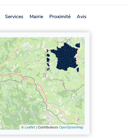
Services
Mairie
Proximité
Avis
©
| Contributeurs
Leaflet
OpenStreetMap