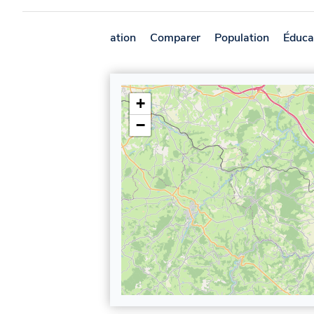
Présentation
Comparer
Population
Éduca
+
−