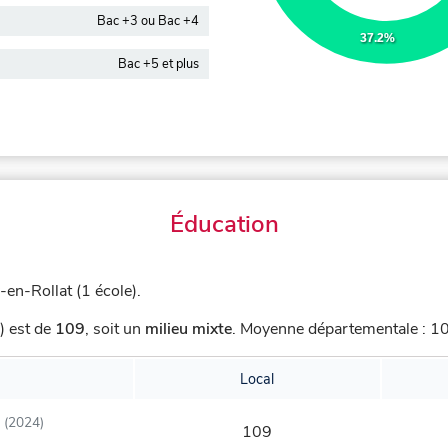
Bac +3 ou Bac +4
37.2%
Bac +5 et plus
Éducation
en-Rollat (1 école).
) est de
109
,
soit un
milieu mixte
.
Moyenne départementale : 101
Local
(2024)
109