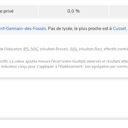
e privé
0,0 %
int-Germain-des-Fossés
.
Pas de lycée, le plus proche est à
Cusset
.
de l'éducation,
IPS
,
IVAC
(résultats Brevet),
IVAL
(résultats Bac), effectifs (rentr
tifs. La valeur ajoutée mesure l'écart entre résultats observés et résultats atte
. Indicateur conçu pour s'appliquer à l'établissement ; son agrégation par com