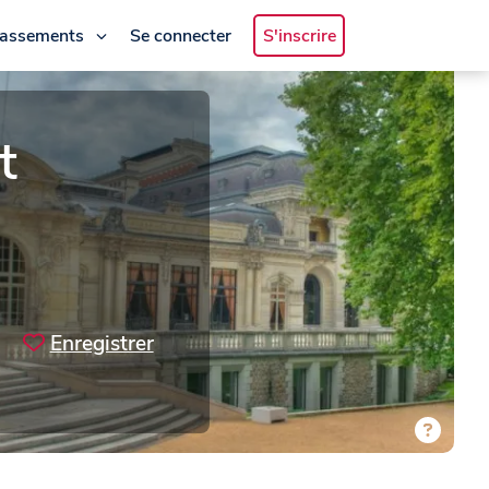
lassements
Se connecter
S'inscrire
t
Enregistrer