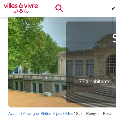
1 774 habitants
Accueil
/
Auvergne-Rhône-Alpes
/
Allier
/
Saint-Rémy-en-Rollat