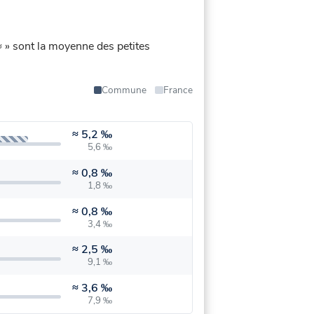
 ≈ » sont la moyenne des petites
Commune
France
≈
5,2 ‰
5,6 ‰
≈
0,8 ‰
1,8 ‰
≈
0,8 ‰
3,4 ‰
≈
2,5 ‰
9,1 ‰
≈
3,6 ‰
7,9 ‰