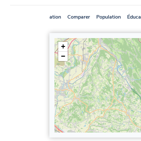
Présentation
Comparer
Population
Éduca
+
−