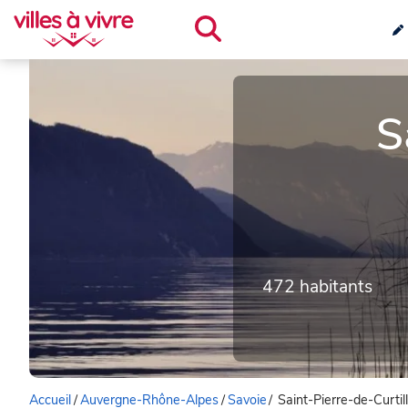
S
472 habitants
Accueil
/
Auvergne-Rhône-Alpes
/
Savoie
/
Saint-Pierre-de-Curtil