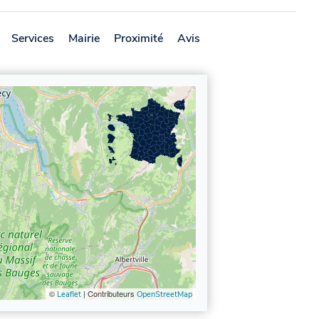
Services
Mairie
Proximité
Avis
©
| Contributeurs
Leaflet
OpenStreetMap