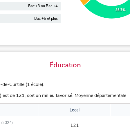
Bac +3 ou Bac +4
36.7%
Bac +5 et plus
Éducation
-de-Curtille (1 école).
) est de
121
,
soit un
milieu favorisé
.
Moyenne départementale : 
Local
(2024)
121