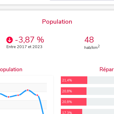
Population
-3,87 %
48
Entre 2017 et 2023
2
hab/km
population
Répart
21,4%
20,8%
20,8%
17,3%