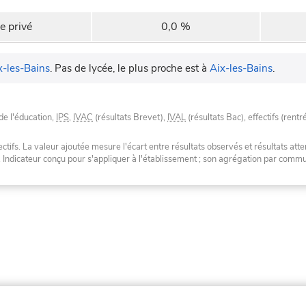
e privé
0,0 %
x-les-Bains
.
Pas de lycée, le plus proche est à
Aix-les-Bains
.
de l'éducation,
IPS
,
IVAC
(résultats Brevet),
IVAL
(résultats Bac), effectifs (rentr
tifs. La valeur ajoutée mesure l'écart entre résultats observés et résultats atte
. Indicateur conçu pour s'appliquer à l'établissement ; son agrégation par com