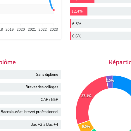
12,4%
6,5%
18
2019
2020
2021
2022
2023
0,6%
iplôme
Réparti
Sans diplôme
3.0%
Brevet des collèges
27.1%
CAP / BEP
Baccalauréat, brevet professionnel
Bac +2 à Bac +4
6.0%