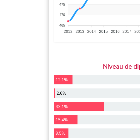
475
470
465
2012
2013
2014
2015
2016
2017
20
Niveau de d
12,1%
2,6%
33,1%
15,4%
9,5%