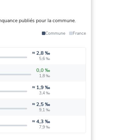
nquance publiés pour la commune.
Commune
France
≈
2,8 ‰
5,6 ‰
0,0 ‰
1,8 ‰
≈
1,9 ‰
3,4 ‰
≈
2,5 ‰
9,1 ‰
≈
4,3 ‰
7,9 ‰