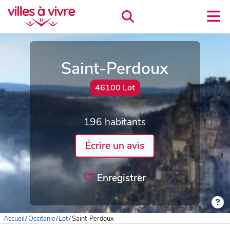
Saint-Perdoux
46100 Lot
196 habitants
Écrire un avis
Enregistrer
Accueil
/
Occitanie
/
Lot
/
Saint-Perdoux