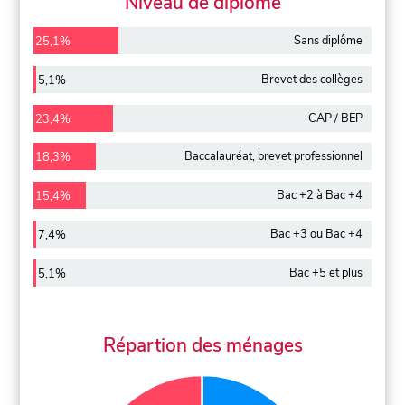
Niveau de diplôme
Sans diplôme
25,1%
Brevet des collèges
5,1%
CAP / BEP
23,4%
Baccalauréat, brevet professionnel
18,3%
Bac +2 à Bac +4
15,4%
Bac +3 ou Bac +4
7,4%
Bac +5 et plus
5,1%
Répartion des ménages