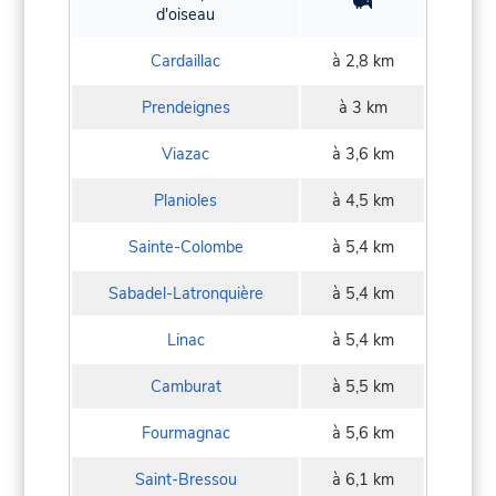
d'oiseau
Cardaillac
à 2,8 km
Prendeignes
à 3 km
Viazac
à 3,6 km
Planioles
à 4,5 km
Sainte-Colombe
à 5,4 km
Sabadel-Latronquière
à 5,4 km
Linac
à 5,4 km
Camburat
à 5,5 km
Fourmagnac
à 5,6 km
Saint-Bressou
à 6,1 km