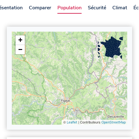
ésentation
Comparer
Population
Sécurité
Climat
Éc
+
−
©
| Contributeurs
Leaflet
OpenStreetMap