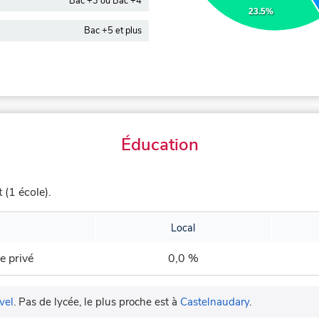
Bac +3 ou Bac +4
23.5%
Bac +5 et plus
Éducation
 (1 école).
Local
e privé
0,0 %
vel
.
Pas de lycée, le plus proche est à
Castelnaudary
.