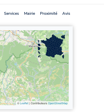
Services
Mairie
Proximité
Avis
©
| Contributeurs
Leaflet
OpenStreetMap