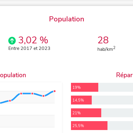
Population
3,02 %
28
Entre 2017 et 2023
2
hab/km
population
Répart
19%
14,5%
21%
25,5%