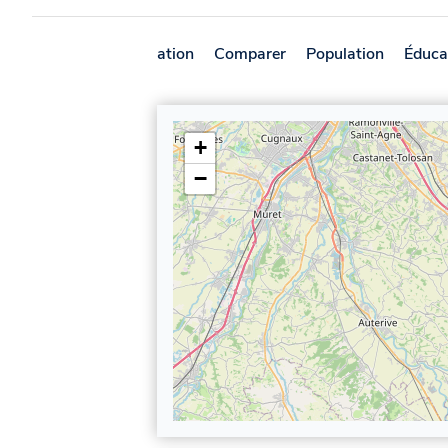
Présentation
Comparer
Population
Éduca
+
−