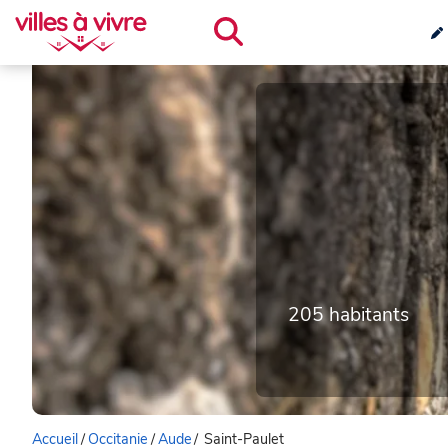
205 habitants
Accueil
/
Occitanie
/
Aude
/
Saint-Paulet