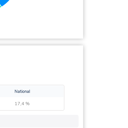
National
17,4 %