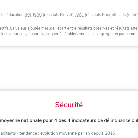
de l'éducation,
IPS
,
IVAC
(résultats Brevet),
IVAL
(résultats Bac), effectifs (rentr
tifs. La valeur ajoutée mesure l'écart entre résultats observés et résultats atte
. Indicateur conçu pour s'appliquer à l'établissement ; son agrégation par com
Sécurité
 moyenne nationale pour 4 des 4 indicateurs
de délinquance pu
habitants
· tendance : évolution moyenne par an depuis 2016