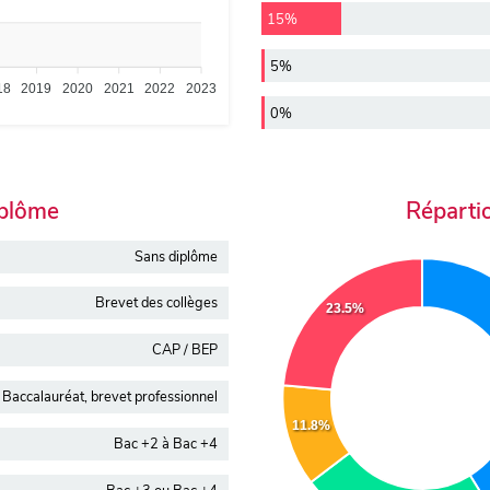
15%
5%
18
2019
2020
2021
2022
2023
0%
iplôme
Réparti
Sans diplôme
Brevet des collèges
23.5%
CAP / BEP
Baccalauréat, brevet professionnel
11.8%
Bac +2 à Bac +4