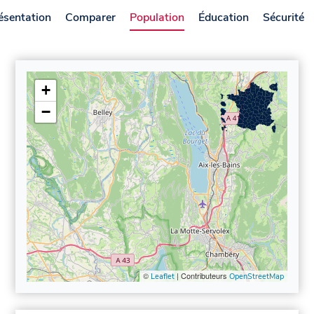
ésentation
Comparer
Population
Éducation
Sécurité
+
−
©
| Contributeurs
Leaflet
OpenStreetMap