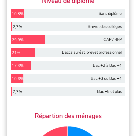
Niveau de diplôme
Sans diplôme
10,8%
Brevet des collèges
2,7%
CAP / BEP
29,9%
Baccalauréat, brevet professionnel
21%
Bac +2 à Bac +4
17,3%
Bac +3 ou Bac +4
10,6%
Bac +5 et plus
7,7%
Répartion des ménages