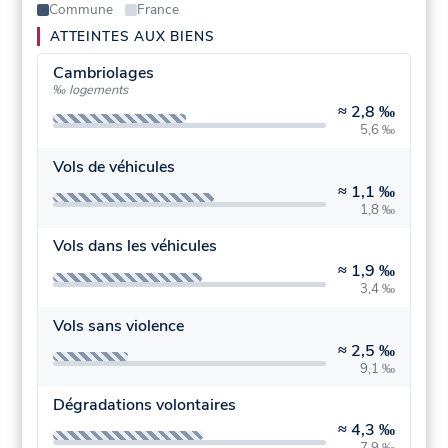
Commune
France
ATTEINTES AUX BIENS
Cambriolages
‰ logements
≈
2,8 ‰
5,6 ‰
Vols de véhicules
≈
1,1 ‰
1,8 ‰
Vols dans les véhicules
≈
1,9 ‰
3,4 ‰
Vols sans violence
≈
2,5 ‰
9,1 ‰
Dégradations volontaires
≈
4,3 ‰
7,9 ‰