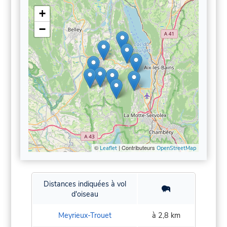
+
−
©
| Contributeurs
Leaflet
OpenStreetMap
Distances indiquées à vol
d'oiseau
Meyrieux-Trouet
à 2,8 km