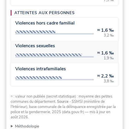
ATTEINTES AUX PERSONNES
Violences hors cadre familial
≈
1,6 ‰
3,2 ‰
Violences sexuelles
≈
1,6 ‰
1,9 ‰
Violences intrafamiliales
≈
2,2 ‰
3,8 ‰
≈ : valeur non publiée (secret statistique) : moyenne des petites
communes du département.
Source
- SSMSI (ministère de
l'Intérieur), base communale de la délinquance enregistrée par la
police et la gendarmerie, 2025 (data.gouv.fr)
— mis à jour en
août 2026
.
Méthodologie