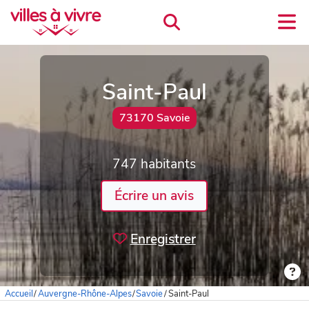
Saint-Paul
73170 Savoie
747 habitants
Écrire un avis
Enregistrer
Accueil
/
Auvergne-Rhône-Alpes
/
Savoie
/
Saint-Paul