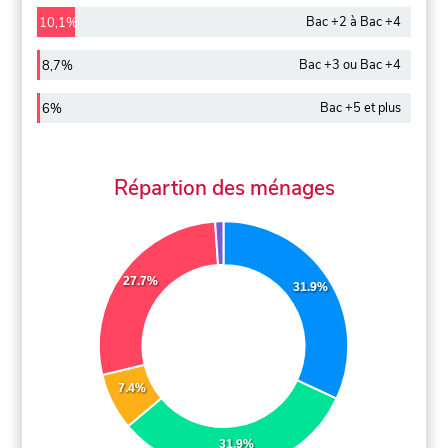
Bac +2 à Bac +4
10,1%
Bac +3 ou Bac +4
8,7%
Bac +5 et plus
6%
Répartion des ménages
27.7%
31.9%
7.4%
31.9%