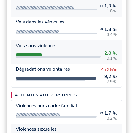
≈
1,3 ‰
1,8 ‰
Vols dans les véhicules
≈
1,8 ‰
3,4 ‰
Vols sans violence
2,8 ‰
9,1 ‰
Dégradations volontaires
↗
+5 %/an
9,2 ‰
7,9 ‰
ATTEINTES AUX PERSONNES
Violences hors cadre familial
≈
1,7 ‰
3,2 ‰
Violences sexuelles