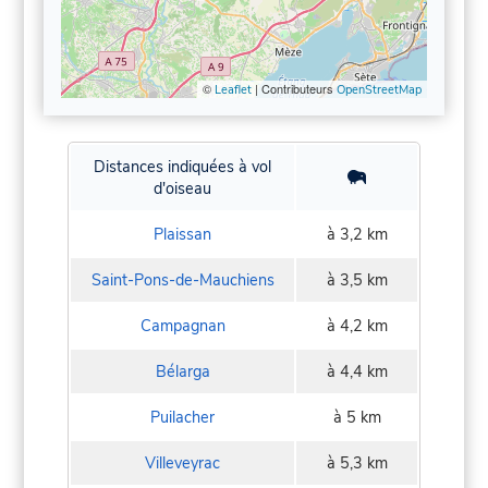
©
| Contributeurs
Leaflet
OpenStreetMap
Distances indiquées à vol
d'oiseau
Plaissan
à 3,2 km
Saint-Pons-de-Mauchiens
à 3,5 km
Campagnan
à 4,2 km
Bélarga
à 4,4 km
Puilacher
à 5 km
Villeveyrac
à 5,3 km