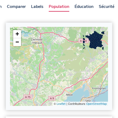
n
Comparer
Labels
Population
Éducation
Sécurité
+
−
©
| Contributeurs
Leaflet
OpenStreetMap