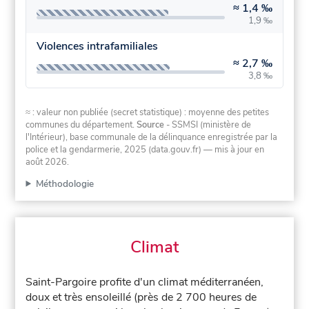
≈
1,4 ‰
1,9 ‰
Violences intrafamiliales
≈
2,7 ‰
3,8 ‰
≈ : valeur non publiée (secret statistique) : moyenne des petites
communes du département.
Source
- SSMSI (ministère de
l'Intérieur), base communale de la délinquance enregistrée par la
police et la gendarmerie, 2025 (data.gouv.fr)
— mis à jour en
août 2026
.
Méthodologie
Climat
Saint-Pargoire profite d'un climat méditerranéen,
doux et très ensoleillé (près de 2 700 heures de