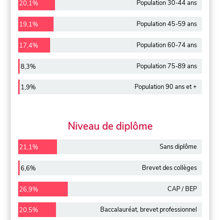
Population 30-44 ans
20,1%
Population 45-59 ans
19,1%
Population 60-74 ans
17,4%
Population 75-89 ans
8,3%
Population 90 ans et +
1,9%
Niveau de diplôme
Sans diplôme
21,1%
Brevet des collèges
6,6%
CAP / BEP
26,9%
Baccalauréat, brevet professionnel
20,5%