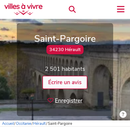
Saint-Pargoire
34230 Hérault
2 501 habitants
Écrire un avis
Enregistrer
Accueil
/
Occitanie
/
Hérault
/
Saint-Pargoire